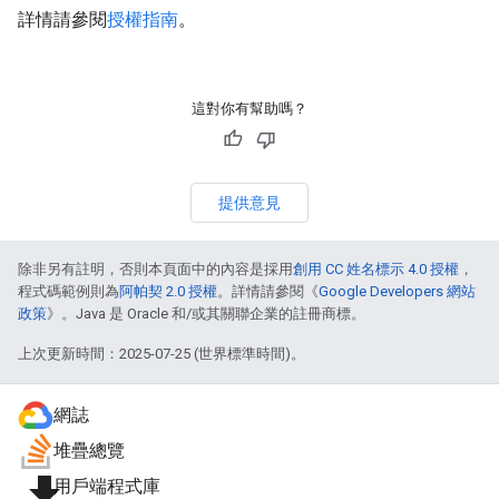
詳情請參閱
授權指南
。
這對你有幫助嗎？
提供意見
除非另有註明，否則本頁面中的內容是採用
創用 CC 姓名標示 4.0 授權
，
程式碼範例則為
阿帕契 2.0 授權
。詳情請參閱《
Google Developers 網站
政策
》。Java 是 Oracle 和/或其關聯企業的註冊商標。
上次更新時間：2025-07-25 (世界標準時間)。
網誌
堆疊總覽
file_download
用戶端程式庫