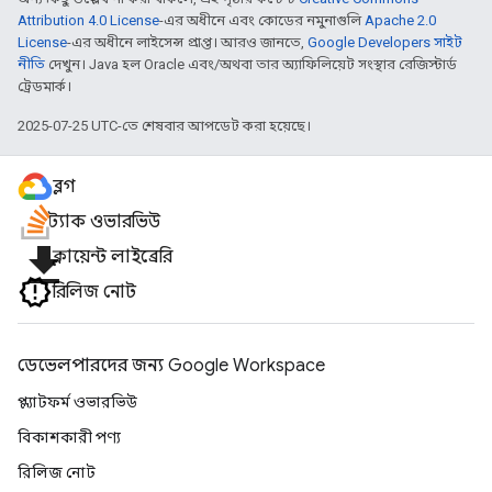
Attribution 4.0 License
-এর অধীনে এবং কোডের নমুনাগুলি
Apache 2.0
License
-এর অধীনে লাইসেন্স প্রাপ্ত। আরও জানতে,
Google Developers সাইট
নীতি
দেখুন। Java হল Oracle এবং/অথবা তার অ্যাফিলিয়েট সংস্থার রেজিস্টার্ড
ট্রেডমার্ক।
2025-07-25 UTC-তে শেষবার আপডেট করা হয়েছে।
ব্লগ
স্ট্যাক ওভারভিউ
file_download
ক্লায়েন্ট লাইব্রেরি
রিলিজ নোট
ডেভেলপারদের জন্য Google Workspace
প্ল্যাটফর্ম ওভারভিউ
বিকাশকারী পণ্য
রিলিজ নোট