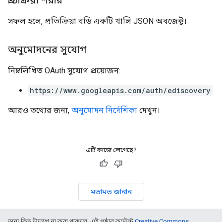
প্রতিক্রিয়া শরীর
সফল হলে, প্রতিক্রিয়া বডি একটি খালি JSON অবজেক্ট।
অনুমোদনের সুযোগ
নিম্নলিখিত OAuth সুযোগ প্রয়োজন:
https://www.googleapis.com/auth/ediscovery
আরও তথ্যের জন্য,
অনুমোদন নির্দেশিকা
দেখুন।
এটি কাজে লেগেছে?
মতামত জানান
অন্য কিছু উল্লেখ না করা থাকলে, এই পৃষ্ঠার কন্টেন্ট
Creative Commons