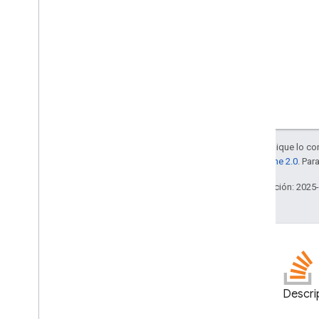
Salvo que se indique lo con
la
licencia Apache 2.0
. Par
Última actualización: 2025
Blog
Descri
Lea el blog de Google