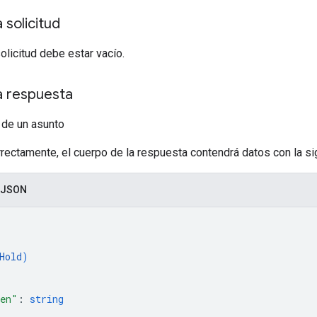
 solicitud
solicitud debe estar vacío.
a respuesta
 de un asunto
rrectamente, el cuerpo de la respuesta contendrá datos con la sig
 JSON
Hold
)
ken"
: 
string