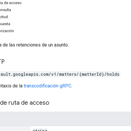
ta de acceso
onsulta
citud
puesta
rización
a de las retenciones de un asunto.
TP
vault.googleapis.com/v1/matters/{matterId}/holds
ntaxis de la
transcodificación gRPC
.
de ruta de acceso
string