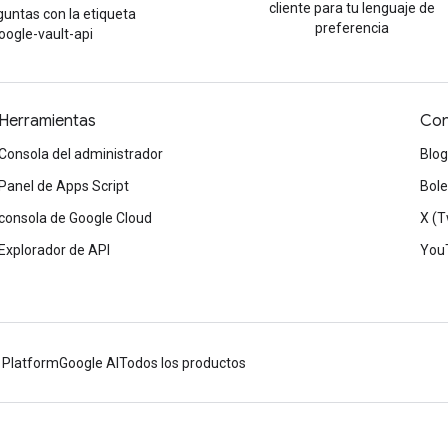
cliente para tu lenguaje de
untas con la etiqueta
preferencia
oogle-vault-api
Herramientas
Con
Consola del administrador
Blog
Panel de Apps Script
Bole
consola de Google Cloud
X (T
Explorador de API
You
 Platform
Google AI
Todos los productos