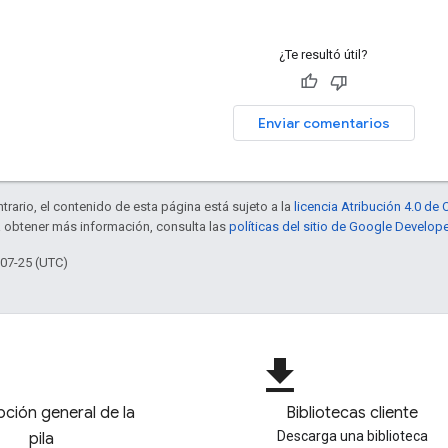
¿Te resultó útil?
Enviar comentarios
trario, el contenido de esta página está sujeto a la
licencia Atribución 4.0 d
a obtener más información, consulta las
políticas del sitio de Google Develop
-07-25 (UTC)
file_download
pción general de la
Bibliotecas cliente
Descarga una biblioteca
pila