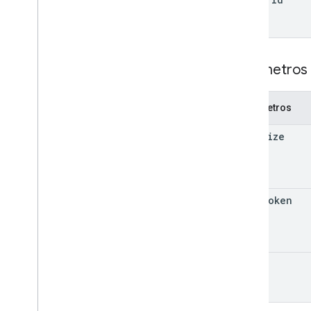
Matter
View
Consulta
Datos de Voice
Covered
Wait
Operation
Request
Parámetros 
Bibliotecas cliente
Parámetros
page
Size
page
Token
view