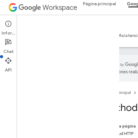
Página principal
Goog
Workspace
Google Vault
Información
Descripción general
Guías
Referencia
Asistenc
Chat
API
traducciones real
API de Vault
v1
Página principal
Descripción general
Method:
Recursos de REST
es importante
Matters
.
Exports
En esta página
Matter
.
holds
Solicitud HTTP
Descripción general