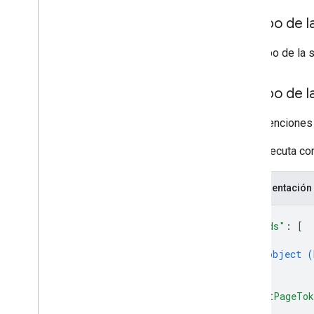
Cuerpo de la
El cuerpo de la 
Cuerpo de l
Las retenciones
Si se ejecuta co
Representación
{
"holds"
: 
[
{
object (
}
]
,
"nextPageTo
}