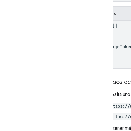
Campos
holds[]
next
Page
Toke
Permisos de
Se necesita uno
https://
https://
Para obtener má