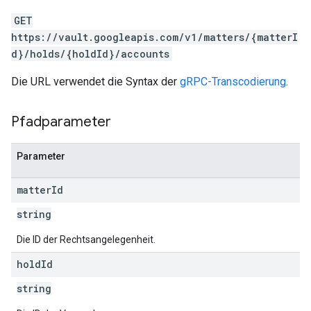
GET
https://vault.googleapis.com/v1/matters/{matterI
d}/holds/{holdId}/accounts
Die URL verwendet die Syntax der
gRPC-Transcodierung
.
Pfadparameter
Parameter
matter
Id
string
Die ID der Rechtsangelegenheit.
hold
Id
string