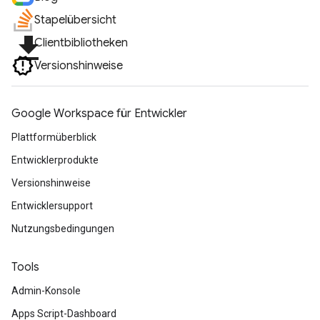
Stapelübersicht
file_download
Clientbibliotheken
Versionshinweise
Google Workspace für Entwickler
Plattformüberblick
Entwicklerprodukte
Versionshinweise
Entwicklersupport
Nutzungsbedingungen
Tools
Admin-Konsole
Apps Script-Dashboard