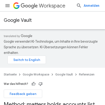
Workspace
Anmelden
Google Vault
Google verwendet KI-Technologie, um Inhalte in Ihre bevorzugte
Sprache zu übersetzen. KI-Übersetzungen können Fehler
enthalten.
Startseite
Google Workspace
Google Vault
Referenzen
War das hilfreich?
ragen
Feedback geben
Method: matters
.
holds
.
accounts
.
list