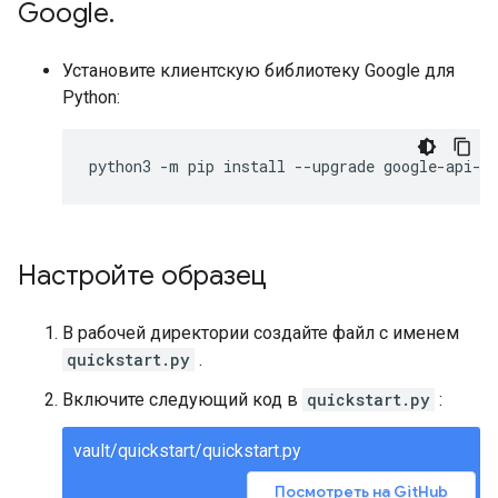
Google
.
Установите клиентскую библиотеку Google для
Python:
python3
-
m
pip
install
--
upgrade
google
-
api
-
p
Настройте образец
В рабочей директории создайте файл с именем
quickstart.py
.
Включите следующий код в
quickstart.py
:
vault/quickstart/quickstart.py
Посмотреть на GitHub