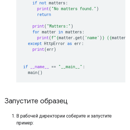
if
not
matters
:
print
(
"No matters found."
)
return
print
(
"Matters:"
)
for
matter
in
matters
:
print
(
f
"
{
matter
.
get
(
'name'
)
}
 (
{
matter
.
except
HttpError
as
err
:
print
(
err
)
if
__name__
==
"__main__"
:
main
()
Запустите образец
В рабочей директории соберите и запустите
пример: