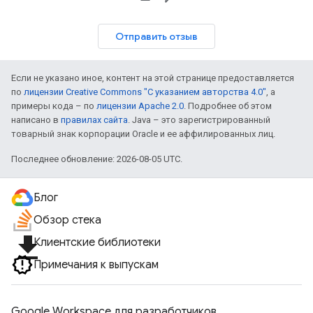
Отправить отзыв
Если не указано иное, контент на этой странице предоставляется
по
лицензии Creative Commons "С указанием авторства 4.0"
, а
примеры кода – по
лицензии Apache 2.0
. Подробнее об этом
написано в
правилах сайта
. Java – это зарегистрированный
товарный знак корпорации Oracle и ее аффилированных лиц.
Последнее обновление: 2026-08-05 UTC.
Блог
Обзор стека
file_download
Клиентские библиотеки
Примечания к выпускам
Google Workspace для разработчиков