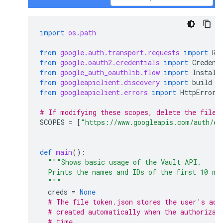
import
os.path
from
google.auth.transport.requests
import
Re
from
google.oauth2.credentials
import
Credent
from
google_auth_oauthlib.flow
import
Install
from
googleapiclient.discovery
import
build
from
googleapiclient.errors
import
HttpError
# If modifying these scopes, delete the file 
SCOPES
=
[
"https://www.googleapis.com/auth/ed
def
main
():
"""Shows basic usage of the Vault API.
  Prints the names and IDs of the first 10 ma
  """
creds
=
None
# The file token.json stores the user's acc
# created automatically when the authorizat
# time.