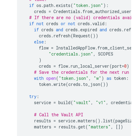
if
os
.
path
.
exists
(
"token.json"
):
creds
=
Credentials
.
from_authorized_user_
# If there are no (valid) credentials avail
if
not
creds
or
not
creds
.
valid
:
if
creds
and
creds
.
expired
and
creds
.
refre
creds
.
refresh
(
Request
())
else
:
flow
=
InstalledAppFlow
.
from_client_sec
"credentials.json"
,
SCOPES
)
creds
=
flow
.
run_local_server
(
port
=
0
)
# Save the credentials for the next run
with
open
(
"token.json"
,
"w"
)
as
token
:
token
.
write
(
creds
.
to_json
())
try
:
service
=
build
(
"vault"
,
"v1"
,
credential
# Call the Vault API
results
=
service
.
matters
()
.
list
(
pageSize
matters
=
results
.
get
(
"matters"
,
[])