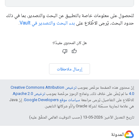
للحصول على معلومات خاصة بالتطبيق عن البحث والتصدير، بما في ذلك
حدود البحث، يُرجى الاطِّلاع على
بدء البحث والتصدير في Vault
.
هل كان المحتوى مفيدًا؟
إرسال ملاحظات
إنّ محتوى هذه الصفحة مرخّص بموجب
ترخيص Creative Commons Attribution
4.0‏
ما لم يُنصّ على خلاف ذلك، ونماذج الرموز مرخّصة بموجب
ترخيص Apache 2.0‏
.
للاطّلاع على التفاصيل، يُرجى مراجعة
سياسات موقع Google Developers‏
. إنّ Java
هي علامة تجارية مسجَّلة لشركة Oracle و/أو شركائها التابعين.
تاريخ التعديل الأخير: 2026-05-13 (حسب التوقيت العالمي المتفَّق عليه)
المدونة