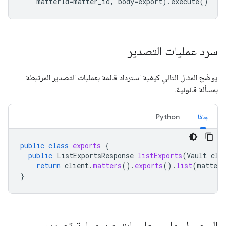
matterId
=
matter_id
,
body
=
export
)
.
execute
()
سرد عمليات التصدير
يوضّح المثال التالي كيفية استرداد قائمة بعمليات التصدير المرتبطة
بمسألة قانونية.
جافا
Python
public
class
exports
{
public
ListExportsResponse
listExports
(
Vault
cli
return
client
.
matters
().
exports
().
list
(
matterI
}