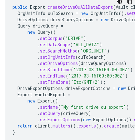
public
Export
createDriveOuAllDataExport
(
Vault
cli
OrgUnitInfo
ouToSearch
=
new
OrgUnitInfo
().
setOr
DriveOptions
driveQueryOptions
=
new
DriveOption
Query
driveQuery
=
new
Query
()
.
setCorpus
(
"DRIVE"
)
.
setDataScope
(
"ALL_DATA"
)
.
setSearchMethod
(
"ORG_UNIT"
)
.
setOrgUnitInfo
(
ouToSearch
)
.
setDriveOptions
(
driveQueryOptions
)
.
setStartTime
(
"2017-03-16T00:00:00Z"
)
.
setEndTime
(
"2017-03-16T00:00:00Z"
)
.
setTimeZone
(
"Etc/GMT+2"
);
DriveExportOptions
driveExportOptions
=
new
Driv
Export
wantedExport
=
new
Export
()
.
setName
(
"My first drive ou export"
)
.
setQuery
(
driveQuery
)
.
setExportOptions
(
new
ExportOptions
().
se
return
client
.
matters
().
exports
().
create
(
matter
,
}