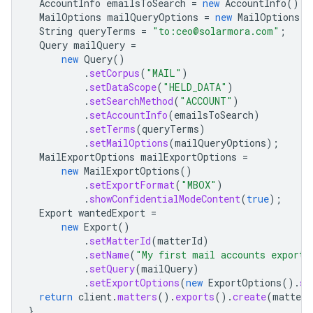
AccountInfo
emailsToSearch
=
new
AccountInfo
().
s
MailOptions
mailQueryOptions
=
new
MailOptions
()
String
queryTerms
=
"to:ceo@solarmora.com"
;
Query
mailQuery
=
new
Query
()
.
setCorpus
(
"MAIL"
)
.
setDataScope
(
"HELD_DATA"
)
.
setSearchMethod
(
"ACCOUNT"
)
.
setAccountInfo
(
emailsToSearch
)
.
setTerms
(
queryTerms
)
.
setMailOptions
(
mailQueryOptions
);
MailExportOptions
mailExportOptions
=
new
MailExportOptions
()
.
setExportFormat
(
"MBOX"
)
.
showConfidentialModeContent
(
true
);
Export
wantedExport
=
new
Export
()
.
setMatterId
(
matterId
)
.
setName
(
"My first mail accounts export"
.
setQuery
(
mailQuery
)
.
setExportOptions
(
new
ExportOptions
().
se
return
client
.
matters
().
exports
().
create
(
matter
,
}