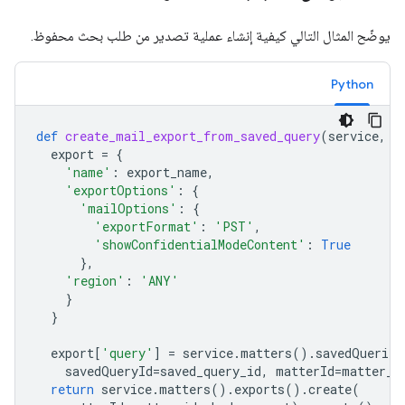
يوضّح المثال التالي كيفية إنشاء عملية تصدير من طلب بحث محفوظ.
Python
def
create_mail_export_from_saved_query
(
service
,
m
export
=
{
'name'
:
export_name
,
'exportOptions'
:
{
'mailOptions'
:
{
'exportFormat'
:
'PST'
,
'showConfidentialModeContent'
:
True
},
'region'
:
'ANY'
}
}
export
[
'query'
]
=
service
.
matters
()
.
savedQueries
savedQueryId
=
saved_query_id
,
matterId
=
matter_i
return
service
.
matters
()
.
exports
()
.
create
(