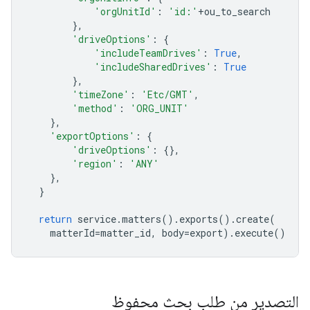
'orgUnitId'
:
'id:'
+
ou_to_search
},
'driveOptions'
:
{
'includeTeamDrives'
:
True
,
'includeSharedDrives'
:
True
},
'timeZone'
:
'Etc/GMT'
,
'method'
:
'ORG_UNIT'
},
'exportOptions'
:
{
'driveOptions'
:
{},
'region'
:
'ANY'
},
}
return
service
.
matters
()
.
exports
()
.
create
(
matterId
=
matter_id
,
body
=
export
)
.
execute
()
التصدير من طلب بحث محفوظ