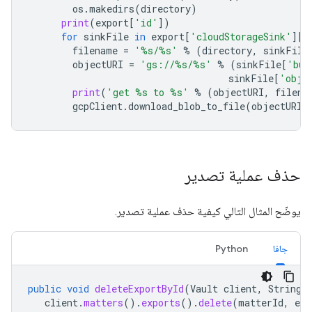
os
.
makedirs
(
directory
)
print
(
export
[
'id'
])
for
sinkFile
in
export
[
'cloudStorageSink'
][
'
filename
=
'
%s
/
%s
'
%
(
directory
,
sinkFile
objectURI
=
'gs://
%s
/
%s
'
%
(
sinkFile
[
'buc
sinkFile
[
'obje
print
(
'get 
%s
 to 
%s
'
%
(
objectURI
,
filena
gcpClient
.
download_blob_to_file
(
objectURI
,
حذف عملية تصدير
يوضّح المثال التالي كيفية حذف عملية تصدير.
جافا
Python
public
void
deleteExportById
(
Vault
client
,
String
client
.
matters
().
exports
().
delete
(
matterId
,
exp