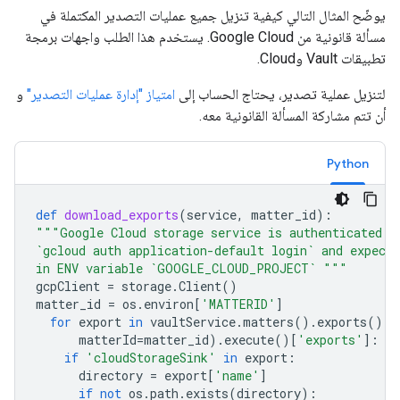
يوضّح المثال التالي كيفية تنزيل جميع عمليات التصدير المكتملة في
مسألة قانونية من Google Cloud. يستخدم هذا الطلب واجهات برمجة
تطبيقات Vault وCloud.
لتنزيل عملية تصدير، يحتاج الحساب إلى
امتياز "إدارة عمليات التصدير"
و
أن تتم مشاركة المسألة القانونية معه.
Python
def
download_exports
(
service
,
matter_id
):
"""Google Cloud storage service is authenticated b
`gcloud auth application-default login` and expect
in ENV variable `GOOGLE_CLOUD_PROJECT` """
gcpClient
=
storage
.
Client
()
matter_id
=
os
.
environ
[
'MATTERID'
]
for
export
in
vaultService
.
matters
()
.
exports
()
.
l
matterId
=
matter_id
)
.
execute
()[
'exports'
]:
if
'cloudStorageSink'
in
export
:
directory
=
export
[
'name'
]
if
not
os
.
path
.
exists
(
directory
):