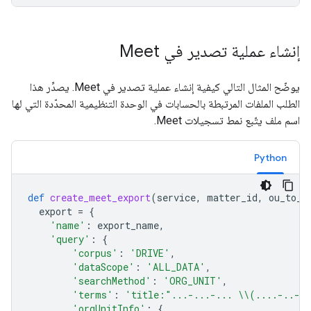
إنشاء عملية تصدير في Meet
يوضّح المثال التالي كيفية إنشاء عملية تصدير في Meet. يصدِّر هذا
الطلب الملفات المرتبطة بالحسابات في الوحدة التنظيمية المحدّدة التي لها
اسم ملف يتّبع نمط تسجيلات Meet.
Python
def
create_meet_export
(
service
,
matter_id
,
ou_to_s
export
=
{
'name'
:
export_name
,
'query'
:
{
'corpus'
:
'DRIVE'
,
'dataScope'
:
'ALL_DATA'
,
'searchMethod'
:
'ORG_UNIT'
,
'terms'
:
'title:"...-...-... 
\\
(....-..-.
'orgUnitInfo'
:
{