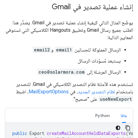
إنشاء عملية تصدير في Gmail
يوضّح المثال التالي كيفية إنشاء عملية تصدير في Gmail. يصدِّر هذا
الطلب جميع رسائل Gmail وتطبيق Hangouts الكلاسيكي التي تستوفي
المعايير التالية:
الرسائل المملوكة للحسابَين
email1
و
email2
يستبعد مُسوّدات الرسائل
الرسائل المرسَلة إلى
ceo@solarmora.com
تستخدم هذه الأمثلة نظام التصدير الكلاسيكي في Gmail. للتصدير
باستخدام
نظام التصدير الجديد
، في
MailExportOptions
، اضبط
useNewExport
على "صحيح".
جافا
Python
public
Export
createMailAccountHeldDataExports
(
Vau