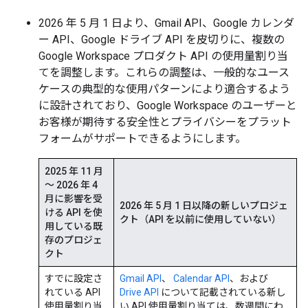
2026 年 5 月 1 日より、Gmail API、Google カレンダ
ー API、Google ドライブ API を皮切りに、複数の
Google Workspace プロダクト API の使用量割り当
てを調整します。これらの調整は、一般的なユース
ケースの典型的な使用パターンにより適合するよう
に設計されており、Google Workspace のユーザーと
お客様が期待する安全性とプライバシーをプラット
フォームがサポートできるようにします。
2025 年 11 月
～ 2026 年 4
月に影響を受
2026 年 5 月 1 日以降の新しいプロジェ
ける API を使
クト（API を以前に使用していない）
用している既
存のプロジェ
クト
すでに設定さ
Gmail API
、
Calendar API
、および
れている API
Drive API
について記載されている新し
使用量割り当
い API 使用量割り当ては、数週間にわ