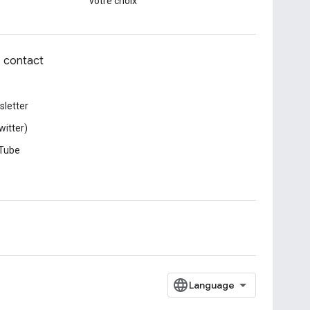
votre choix
z contact
letter
witter)
Tube