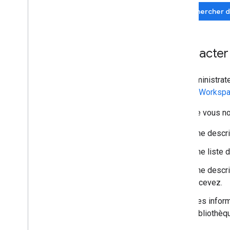
Rechercher d
Contacter
Les administra
Google Workspa
Lorsque vous nou
Une descri
Une liste 
Une descri
recevez.
Des inform
bibliothèqu