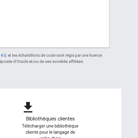
 4.0
, et les échantillons de code sont régis par une licence
posée d'Oracle et/ou de ses sociétés affiliées.
file_download
Bibliothèques clientes
Télécharger une bibliothèque
cliente pour le langage de