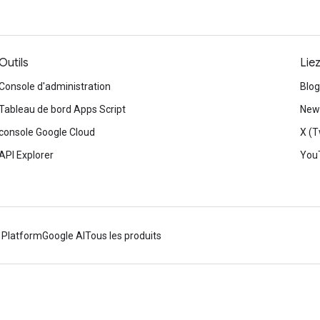
Outils
Lie
Console d'administration
Blog
Tableau de bord Apps Script
News
console Google Cloud
X (T
API Explorer
You
 Platform
Google AI
Tous les produits