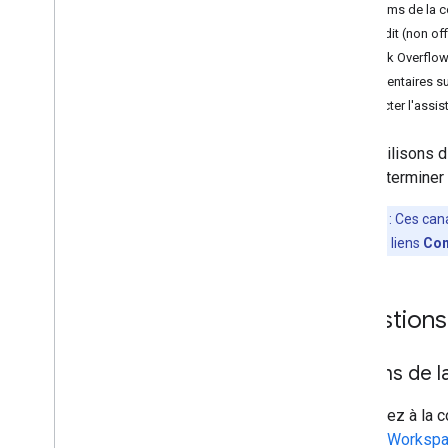
Forums de la c
Reddit (non off
Stack Overflo
Commentaires sur
Contacter l'ass
Nous utilisons 
pour déterminer l
Remarque
: Ces can
envoyés via les liens
Com
Questions 
Forums de la
Participez à la
Google Worksp