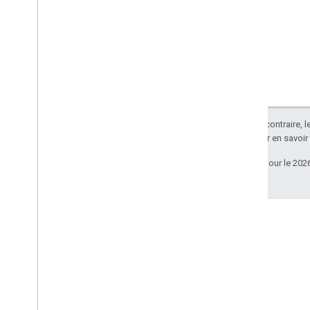
Sauf indication contraire, 
Apache 2.0
. Pour en savoir
Dernière mise à jour le 202
Blog
Lire le blog des développeurs
Google Workspace