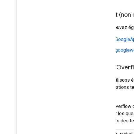
Reddit (non o
Vous pouvez éga
r/GoogleA
r/googlew
Stack Overf
Nous utilisons 
aux questions t
Google.
Stack Overflow c
marquer les ques
d'experts des t