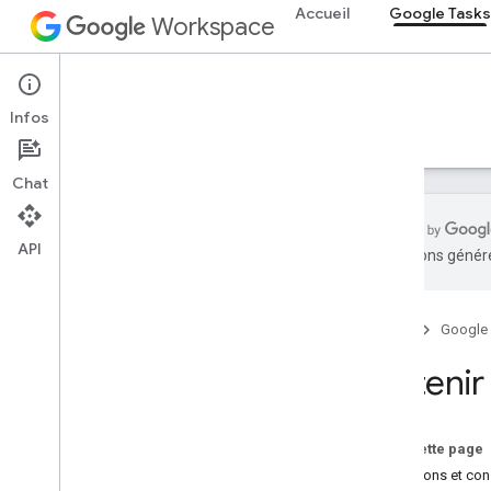
Accueil
Google Tasks
Workspace
Google Tasks
Infos
Aperçu
Guides
Référence
Assistance
Chat
API
traductions généré
Obtenir de l'aide
Forum officiel de la communauté
Accueil
Google
Stack Overflow
Issue Tracker
Obtenir 
Données utilisateur et règlement
pour les développeurs
Notes de version
Sur cette page
Questions et con