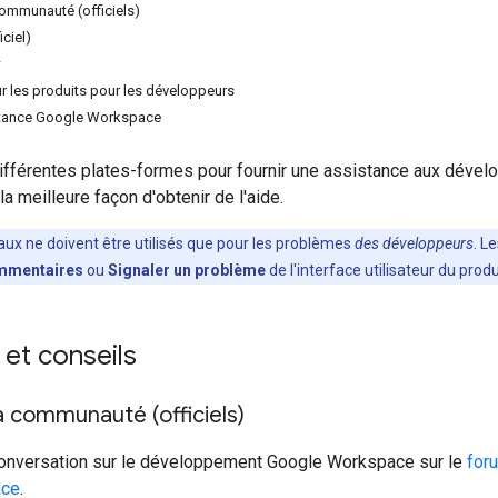
ommunauté (officiels)
iciel)
w
 les produits pour les développeurs
istance Google Workspace
différentes plates-formes pour fournir une assistance aux dével
a meilleure façon d'obtenir de l'aide.
aux ne doivent être utilisés que pour les problèmes
des développeurs
. L
mentaires
ou
Signaler un problème
de l'interface utilisateur du produ
et conseils
 communauté (officiels)
 conversation sur le développement Google Workspace sur le
for
ace
.