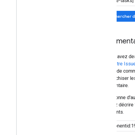
Rechercher d
Commentai
Si vous avez de
dans notre Issu
rapport de comme
à hiérarchiser l
commentaire.
Si personne d'a
Veuillez décrir
importants.