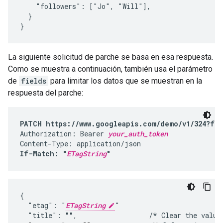
    "followers": ["Jo", "Will"],

  }

}
La siguiente solicitud de parche se basa en esa respuesta.
Como se muestra a continuación, también usa el parámetro
de
fields
para limitar los datos que se muestran en la
respuesta del parche:
PATCH https://www.googleapis.com/demo/v1/324?fie
Authorization: Bearer 
your_auth_token
If-Match: "
ETagString
"
{

  "etag": "
ETagString
"

  "title": 
""
,                  /* Clear the value