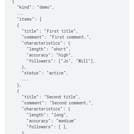
{

  "kind": "demo",

  ...

  "items": [

  {

    "title": "First title",

    "comment": "First comment.",

    "characteristics": {

      "length": "short",

      "accuracy": "high",

      "followers": ["Jo", "Will"],

    },

    "status": "active",

    ...

  },

  {

    "title": "Second title",

    "comment": "Second comment.",

    "characteristics": {

      "length": "long",

      "accuracy": "medium"

      "followers": [ ],

    },
