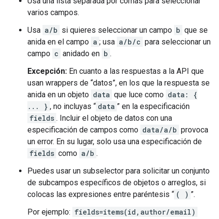
Usa una lista separada por comas para seleccionar
varios campos.
Usa
a/b
si quieres seleccionar un campo
b
que se
anida en el campo
a
; usa
a/b/c
para seleccionar un
campo
c
anidado en
b
.
Excepción:
En cuanto a las respuestas a la API que
usan wrappers de “datos”, en los que la respuesta se
anida en un objeto
data
que luce como
data: {
... }
, no incluyas “
data
” en la especificación
fields
. Incluir el objeto de datos con una
especificación de campos como
data/a/b
provoca
un error. En su lugar, solo usa una especificación de
fields
como
a/b
.
Puedes usar un subselector para solicitar un conjunto
de subcampos específicos de objetos o arreglos, si
colocas las expresiones entre paréntesis “
( )
”.
Por ejemplo:
fields=items(id,author/email)