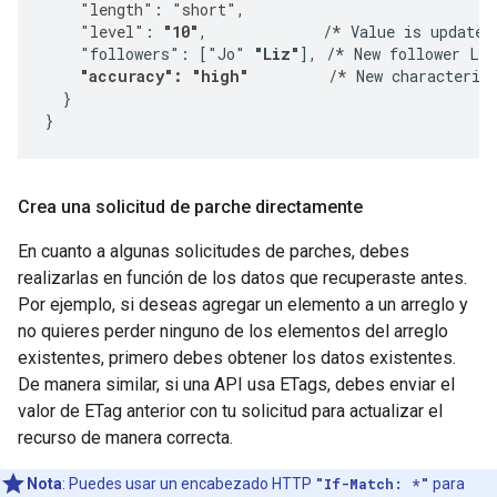
    "length": "short",
    "level": 
"10"
,             /*
 Value is updated.
    "followers": ["Jo" 
"Liz"
], /* New follower Liz
"accuracy": "high"
         /*
 New characterist
  }

}
Crea una solicitud de parche directamente
En cuanto a algunas solicitudes de parches, debes
realizarlas en función de los datos que recuperaste antes.
Por ejemplo, si deseas agregar un elemento a un arreglo y
no quieres perder ninguno de los elementos del arreglo
existentes, primero debes obtener los datos existentes.
De manera similar, si una API usa ETags, debes enviar el
valor de ETag anterior con tu solicitud para actualizar el
recurso de manera correcta.
Nota
: Puedes usar un encabezado HTTP
"If-Match: *"
para