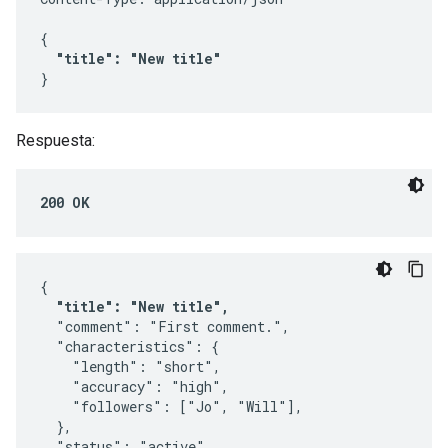
{

"title": "New title"
}
Respuesta:
200 OK
{

"title": "New title",
  "comment": "First comment.",

  "characteristics": {

    "length": "short",

    "accuracy": "high",

    "followers": ["Jo", "Will"],

  },

  "status": "active",
