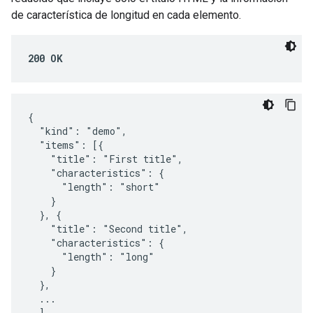
de característica de longitud en cada elemento.
200 OK
{

  "kind": "demo",

  "items": [{

    "title": "First title",

    "characteristics": {

      "length": "short"

    }

  }, {

    "title": "Second title",

    "characteristics": {

      "length": "long"

    }

  },

  ...

  ]
