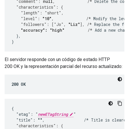
  "comment": 
null
,              /*
 Delete the com
  "characteristics": {
    "length": "short",
    "level": 
"10"
,              /*
 Modify the leve
    "followers": ["Jo", 
"Liz"
], /*
 Replace the fol
"accuracy": "high"
          /*
 Add a new chara
  },

}
El servidor responde con un código de estado HTTP
200 OK y la representación parcial del recurso actualizado:
200 OK
{

  "etag": "
newETagString
"

  "title": 
""
,                 /* Title is cleared
  "characteristics": {