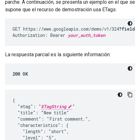
parche. A continuación, se presenta un ejemplo en el que se
supone que el recurso de demostración usa ETags:
GET https://www.googleapis.com/demo/v1/324
?fields
Authorization: Bearer 
your_auth_token
La respuesta parcial es la siguiente información:
200 OK
{

  "etag": "
ETagString
"

  "title": "New title"

  "comment": "First comment.",

  "characteristics": {

    "length": "short",

    "level": "5",
