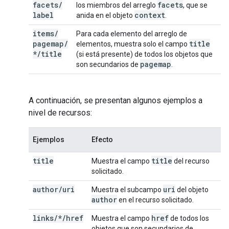
facets
/
facets
los miembros del arreglo
, que se
label
context
anida en el objeto
.
items
/
Para cada elemento del arreglo de
pagemap
/
title
elementos, muestra solo el campo
*
/
title
(si está presente) de todos los objetos que
pagemap
son secundarios de
.
A continuación, se presentan algunos ejemplos a
nivel de recursos:
Ejemplos
Efecto
title
title
Muestra el campo
del recurso
solicitado.
author
/
uri
uri
Muestra el subcampo
del objeto
author
en el recurso solicitado.
links/*/href
href
Muestra el campo
de todos los
objetos que son secundarios de