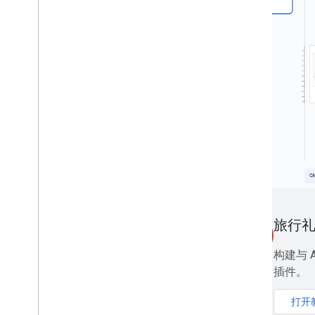
扩展、自动化和分享
概览
插件
Apps Script
聊天应用
推动应用业务增长
Marketplace
版本说明
近期产品更改
版本说明索引
了解最新信息
旅行
smart_toy
订阅我们的简报
构建与 AD
加入开发者预览版计划
插件。
探索我们的 You
Tube 频道
与 Google Workspace 合作
打开
参加 Google Developers 活动