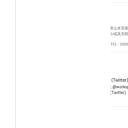
如未另行说明，那么本页
Java 是 Oracle 和/
最后更新时间 (UTC)：2026-
博客
X (Twitter
阅读 Google Workspace 开发
在 X 上关注 @worksp
者博客
(Twitter)
面向开发者的 Google Workspace
平台概览