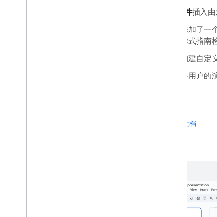
管理控制台
使用
插件
插入由
Cloud Search
添加了一个
Gmail
样式指南
Google Calendar
Google Chat
构建自定
Google Classroom
将用户的
Google Docs
Google Drive
Google Forms
Google Keep
查看文档
Google Meet
Google Sheets
Google Sites
Google Slides
Google Tasks
Google 保险柜
订阅 Google Workspace 活动