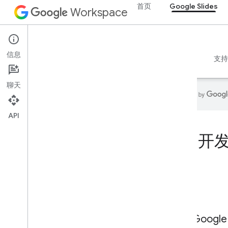
首页
Google Slides
Workspace
Google Slides
信息
概览
指南
参考文档
MCP 服务器
示例
支持
聊天
API
首页
开发
开发者产品
开始使用
Build with AI
立即尝试
Google Workspace 智能体工具和 API
的标准化模型
提升 Goog
Google Workspace 应用