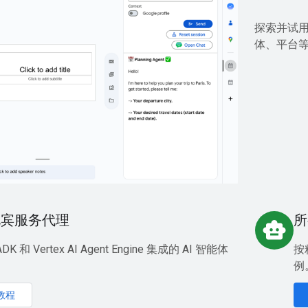
探索并试用 
体、平台等
礼宾服务代理
所
smart_toy
K 和 Vertex AI Agent Engine 集成的 AI 智能体
按
例
教程