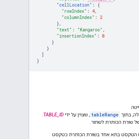
"
cellLocation
"
:
{
"rowIndex"
:
4
,
"columnIndex"
:
2
},
"text"
:
"Kangaroo"
,
"insertionIndex"
:
0
}
}
]
}
טה
ה, בתוך
tableRange
, שצוין על ידי
TABLE_ID
.
ל שורת הכותרת לשחור.
ט הטקסט בתא אחד בשורת הכותרת כטקסט