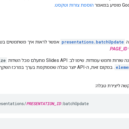
הוספת צורות וטקסט
.
ה
presentations.batchUpdate
אפשר לראות איך משתמשים בש
.
PAGE_ID
חמש עמודות. שימו לב: Slides API מתעלם מכל השדות
ize
eleme
. במקום זאת, ה-API יוצר טבלה שממוקמת בערך במ
שה ליצירת טבלה:
esentations/
PRESENTATION_ID
:batchUpdate