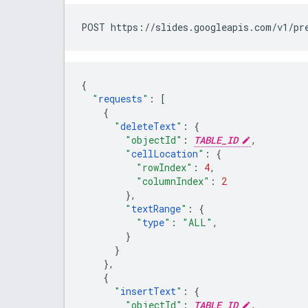
POST https://slides.googleapis.com/v1/pr
{
"
requests
"
:
[
{
"
deleteText
"
:
{
"objectId"
:
TABLE_ID
,
"
cellLocation
"
:
{
"rowIndex"
:
4
,
"columnIndex"
:
2
},
"
textRange
"
:
{
"
type
"
:
"ALL"
,
}
}
},
{
"
insertText
"
:
{
"objectId"
:
TABLE_ID
,