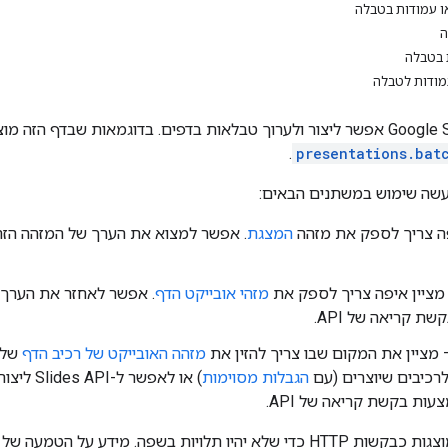
ו עמודות בטבלה
ה
 בטבלה
מודות לטבלה
בעזרת Google Slides API אפשר ליצור ולערוך טבלאות בדפים. בדוגמאות ש
.
presentations.bat
עשה שימוש במשתנים הבאים:
פה צריך לספק את מזהה
המצגת
מציין איפה צריך לספק את
מזהי אובייקט הדף
ת קריאה של API.
מציין את המקום שבו צריך להזין את
מזהה האובייקט של רכיב הדף
של 
רכיבים שיוצרים (עם
הגבלות מסוימות
) או לאפ
עות בקשת קריאה של API.
הדוגמאות האלה מוצגות כבקשות HTTP כדי שלא יהיו תלויות בשפה. 