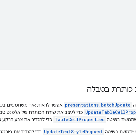
 כותרת בטבלה
ה
presentations.batchUpdate
אפשר לראות איך משתמשים בשי
UpdateTableCellProp
כדי לעצב את שורת הכותרת של אלמנט טבל
משתמשת בשיטה
TableCellProperties
כדי להגדיר את צבע הרקע ש
שתמשת בשיטה
UpdateTextStyleRequest
כדי להגדיר את פורמ