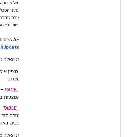
פעולות בהצגה
מחיקה של שורות א
פעולות בשקף
עריכת נתוני הטבל
תפעול טבלאות
עיצוב שורת כותרת
שינוי פעולות
הוספת שורות או ע
השיטה
chUpdate
בדוגמאות האלה נ
‫— מציין אי
המצגת.
PAGE_ID
– 
באמצעות בקש
TABLE_ID
– 
המזהה הזה ל
רכיבים באמצ