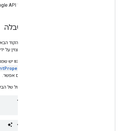
לקוח של Google API מופיע במאמר
צור טבלה
בדוגמת הקוד הבא
לשקף שצוין על ידי
בטבלה הזו יש שמונה שורות ו
מ
ntProperties
שצוין, אם אפשר.
הפרוטוקול של הבק