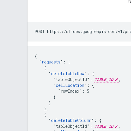
.
POST https://slides.googleapis.com/v1/pr
{

  "
requests
": [

    {

      "
deleteTableRow
": {

        "tableObjectId": 
TABLE_ID
,

        "
cellLocation
": {

          "rowIndex": 5

        }

      }

    },

    {

      "
deleteTableColumn
": {

        "tableObjectId": 
TABLE_ID
,
