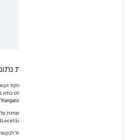
עריכת נתונ
בדוגמת הקוד הבא
כל הטקסט בתא ב
החדש 'Kangaroo'.
הטבלה מצוינת על 
בתוך
lLocation
הפרוטוקול לבקשה 