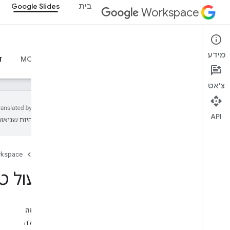
בית
Google Slides
Workspace
Google Slides
מידע
סקירה כללית
מדריכים
חומרי עזר
שרת MCP
ד
צ'אט
API
עשויות להיות שגיאות
סקירה כללית
משאבים ללמידה
דף הבית
rkspace
אפליקציות לדוגמה
תפעול ט
מתכונים
קריאה בסיסית
כתיבה בסיסית
בדף הזה
פעולות על רכיבים
צור טבלה