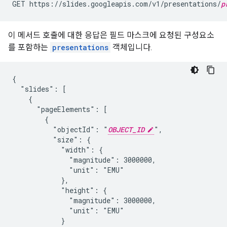
GET https://slides.googleapis.com/v1/presentations/
p
이 메서드 호출에 대한 응답은 필드 마스크에 요청된 구성요소
를 포함하는
presentations
객체입니다.
{

  "slides": [

    {

      "pageElements": [

        {

          "objectId": "
OBJECT_ID
",

          "size": {

            "width": {

              "magnitude": 3000000,

              "unit": "EMU"

            },

            "height": {

              "magnitude": 3000000,

              "unit": "EMU"

            }
