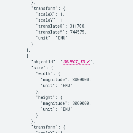
          },

          "transform": {

            "scaleX": 1,

            "scaleY": 1

            "translateX": 311708,

            "translateY": 744575,

            "unit": "EMU"

          }

        },

        {

          "objectId": "
OBJECT_ID
",

          "size": {

            "width": {

              "magnitude": 3000000,

              "unit": "EMU"

            },

            "height": {

              "magnitude": 3000000,

              "unit": "EMU"

            }

          },

          "transform": {

            "scaleX": 1,
