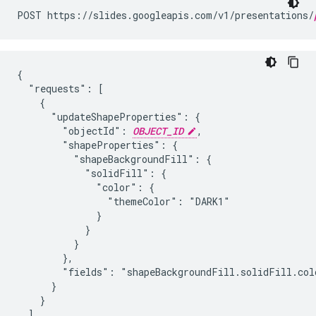
POST https://slides.googleapis.com/v1/presentations/
{

  "requests": [

    {

      "updateShapeProperties": {

        "objectId": 
OBJECT_ID
,

        "shapeProperties": {

          "shapeBackgroundFill": {

            "solidFill": {

              "color": {

                "themeColor": "DARK1"

              }

            }

          }

        },

        "fields": "shapeBackgroundFill.solidFill.colo
      }

    }

  ]
