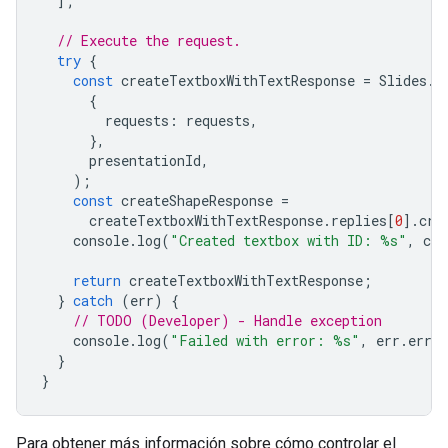
];
// Execute the request.
try
{
const
createTextboxWithTextResponse
=
Slides
.
P
{
requests
:
requests
,
},
presentationId
,
);
const
createShapeResponse
=
createTextboxWithTextResponse
.
replies
[
0
].
cre
console
.
log
(
"Created textbox with ID: %s"
,
cre
return
createTextboxWithTextResponse
;
}
catch
(
err
)
{
// TODO (Developer) - Handle exception
console
.
log
(
"Failed with error: %s"
,
err
.
error
}
}
Para obtener más información sobre cómo controlar el