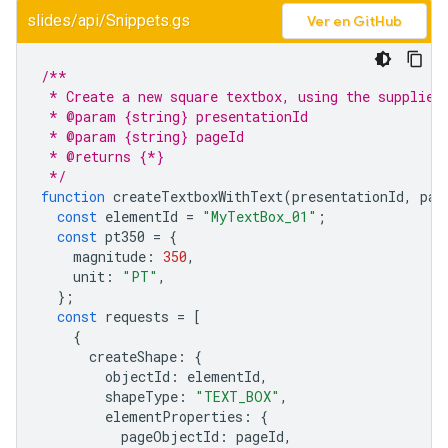
slides/api/Snippets.gs
Ver en GitHub
/**
 * Create a new square textbox, using the supplied
 * @param {string} presentationId
 * @param {string} pageId
 * @returns {*}
 */
function
createTextboxWithText
(
presentationId
,
pag
const
elementId
=
"MyTextBox_01"
;
const
pt350
=
{
magnitude
:
350
,
unit
:
"PT"
,
};
const
requests
=
[
{
createShape
:
{
objectId
:
elementId
,
shapeType
:
"TEXT_BOX"
,
elementProperties
:
{
pageObjectId
:
pageId
,