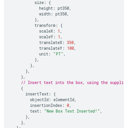
size
:
{
height
:
pt350
,
width
:
pt350
,
},
transform
:
{
scaleX
:
1
,
scaleY
:
1
,
translateX
:
350
,
translateY
:
100
,
unit
:
"PT"
,
},
},
},
},
// Insert text into the box, using the supplie
{
insertText
:
{
objectId
:
elementId
,
insertionIndex
:
0
,
text
:
"New Box Text Inserted!"
,
},
},