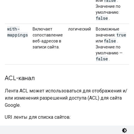
false
или
.
Значение по
умолчанию:
false
.
with-
Включает
логический
Возможные
mappings
true
сопоставление
значения:
false
веб-адресов в
или
.
записи сайта.
Значение по
умолчанию —
false
.
ACL-канал
Лента ACL может использоваться для отображения и/
или изменения разрешений доступа (ACL) для сайта
Google.
URI ленты для списка сайтов: