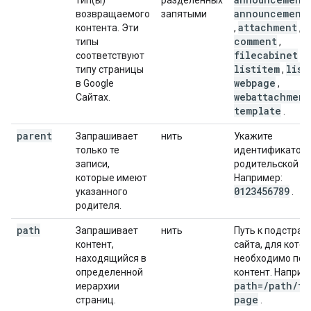
тип(ы)
разделенных
,
announcement
возвращаемого
запятыми
attachment
контента. Эти
,
,
comment
типы
,
filecabinet
соответствуют
,
listitem
list
типу страницы
,
webpage
в Google
,
webattachment
Сайтах.
template
.
parent
Запрашивает
нить
Укажите
только те
идентификатор
записи,
родительской за
которые имеют
Например:
0123456789
указанного
.
родителя.
path
Запрашивает
нить
Путь к подстран
контент,
сайта, для кото
находящийся в
необходимо пол
определенной
контент. Наприм
path=
/
path
/
to
иерархии
page
страниц.
.