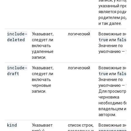
записи, у которы
указанный пред
является родите
родителем роди
и так далее.
include-
Указывает,
логический
Возможные знач
deleted
true
false
следует ли
или
.
включать
Значение по
fa
удаленные
умолчанию —
записи.
include-
Указывает,
логический
Возможные знач
draft
true
false
следует ли
или
.
включать
Значение по
fa
черновые
умолчанию —
записи.
Для просмотра
черновика
необходимо быт
владельцем или
автором.
kind
Указывает
список строк,
Возможные знач
announcement