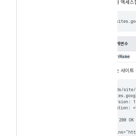
사용자가 액세스
https://sites.go
피드 매개변수
domain
Name
응답에는 사이트 
GET /feeds/site/
Host: sites.goog
GData-Version: 1.
Authorization: 
<
HTTP/1.1 200 OK

<feed xmlns="htt