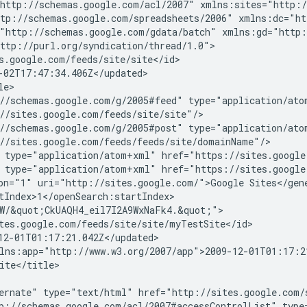
http://schemas.google.com/acl/2007" xmlns:sites="http:/
tp://schemas.google.com/spreadsheets/2006" xmlns:dc="ht
"http://schemas.google.com/gdata/batch" xmlns:gd="http:
ttp://purl.org/syndication/thread/1.0">

s.google.com/feeds/site/
site
</id>

-02T17:47:34.406Z</updated>

e>

//schemas.google.com/g/2005#feed" type="application/atom
//sites.google.com/feeds/site/site"/>

//schemas.google.com/g/2005#post" type="application/atom
//sites.google.com/feeds/feeds/site/
domainName
"/>

 type="application/atom+xml" href="https://sites.google
 type="application/atom+xml" href="https://sites.google
on="1" uri="http://sites.google.com/">Google Sites</gene
tIndex>1</openSearch:startIndex>

W/&quot;CkUAQH4_eil7I2A9WxNaFk4.&quot;">

tes.google.com/feeds/site/
site
/
myTestSite
</id>

12-01T01:17:21.042Z</updated>

lns:app="http://www.w3.org/2007/app">2009-12-01T01:17:21
ite
</title>

ernate" type="text/html" href="http://sites.google.com/
p://schemas.google.com/acl/2007#accessControlList" type