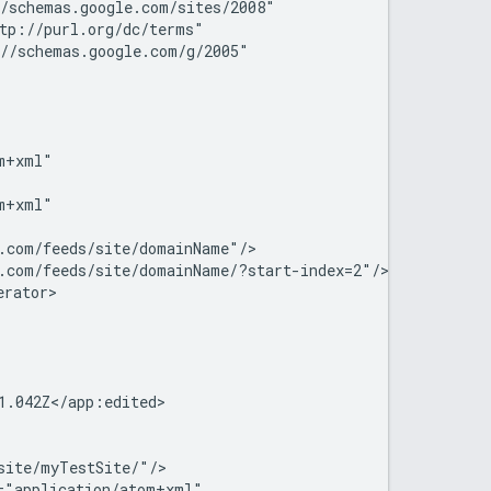
/schemas.google.com/sites/2008"

tp://purl.org/dc/terms"

//schemas.google.com/g/2005"

+xml"

+xml"

.com/feeds/site/
domainName
"/>

.com/feeds/site/
domainName
/?start-index=2"/>

rator>

.042Z</app:edited>

site/
myTestSite
/"/>

="application/atom+xml"
