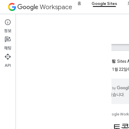
홈
Google Sites
Workspace
Google Sites
정보
개요
가이드
참조
지원
채팅
지원 중단됨
: Sit
API
2016년 11월 22
기존 Sites API
개요
시작하기
있을 수 있습니다.
프로토콜 가이드
Java 가이드
Python 가이드
홈
Google Wor
Google Sites 가젯
프로토콜