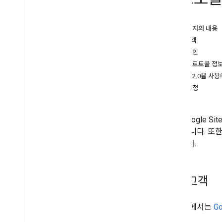
이 페이지의 내용
잠재고객
요청 승인
승인 프로토콜 정
OAuth 2.0을 
버전 지정
기존 Google 
수 있습니다. 또한
있습니다.
잠재고객
이 문서에서는
G