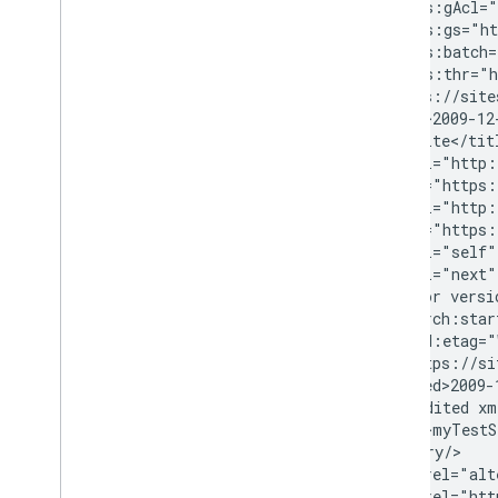
    xmlns:gAcl="
    xmlns:gs="ht
    xmlns:batch=
    xmlns:thr="h
<id>https://site
<updated>2009-12
<title>Site</titl
<link rel="http:
    href="https:
<link rel="http:
    href="https:
<link rel="self"
<link rel="next"
<generator versi
<openSearch:star
<entry gd:etag="
  <id>https://si
  <updated>2009-
  <app:edited xm
  <title>
myTestS
  <summary/>

  <link rel="alt
  <link rel="htt