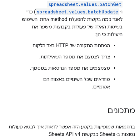
spreadsheet.values.batchGet
ו-
spreadsheet.values.batchUpdate
) כדי
לאגד כמה בקשות להפעלת method אחת. השימוש
בשיטות האלה של פעולות בקבוצות משפר את
היעילות כי הן:
הפחתת התקורה של HTTP בצד הלקוח.
צריך לצמצם את מספר השאילתות.
מצמצמים את מספר הגרסאות במסמך.
מוודאים שכל השינויים באצווה הם
אטומיים.
מתכונים
בדוגמאות שמופיעות בקטע הזה אפשר לראות איך לבטא פעולות
נפוצות ב-Sheets כבקשות Sheets API v4.