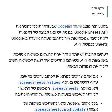
בדף הזה
מתכונים
בקטע הזה מוצג
שיעור Codelab
שבעזרתו תוכלו להכיר את
Google Sheets API. בנוסף, יש כאן קבוצה של דוגמאות
ל'מתכונים' שממחישות איך לתרגם פעולה מיועדת ב-Google
Sheets לבקשת API.
לעתים קרובות יש יותר מדרך אחת להשלים משימה מסוימת
באמצעות ה-API. כשאתם מחליטים איך לגשת למשימה, חשוב
לזכור את הנקודות הבאות:
אם אתם צריכים לקרוא או לכתוב ערכים בתאים,
עדיף להשתמש באוסף
spreadsheets.values
ולא באוסף
spreadsheets
. הממשק של הראשון
קל יותר לשימוש בפעולות פשוטות של קריאה/כתיבה.
בכל מקום שאפשר, כדאי להשתמש בשיטות של
אצווה (
spreadsheet.batchUpdate
,‏