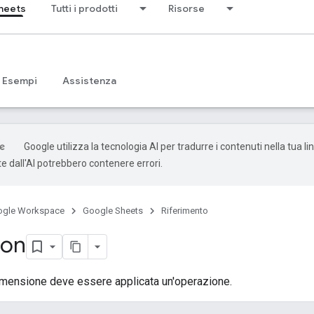
heets
Tutti i prodotti
Risorse
Esempi
Assistenza
Google utilizza la tecnologia AI per tradurre i contenuti nella tua li
e dall'AI potrebbero contenere errori.
ogle Workspace
Google Sheets
Riferimento
ion
dimensione deve essere applicata un'operazione.