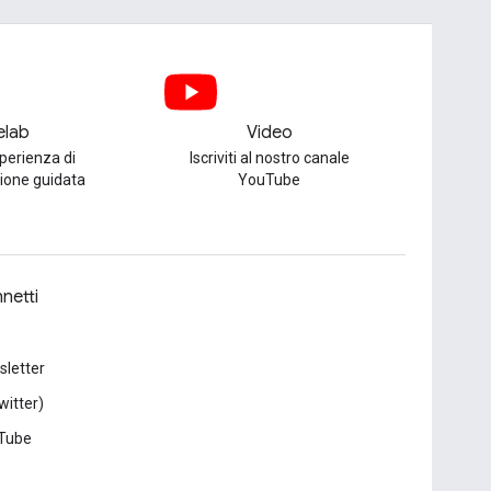
elab
Video
perienza di
Iscriviti al nostro canale
one guidata
YouTube
netti
letter
witter)
Tube