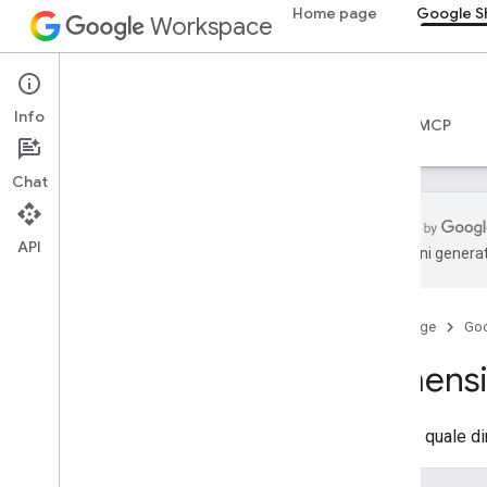
Home page
Google S
Workspace
Google Sheets
Info
Panoramica
Guide
Riferimento
Server MCP
Chat
API
traduzioni generat
API Fogli
v4
Home page
Go
Panoramica
Dimens
Risorse REST
fogli di lavoro
fogli di lavoro
.
developer
Metadata
Indica a quale 
fogli di lavoro
.
fogli
fogli di lavoro
.
valori