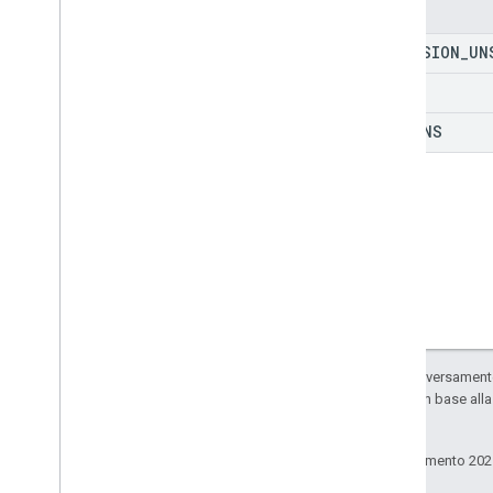
Enum
Tipi
DIMENSION
_
UN
Data
Filter
Opzione Date
Time
Render
ROWS
Dimensioni
COLUMNS
Intervallo di dimensioni
Error
Code
Error
Details
Aggiornamento
Valore
Valore
Risposta
Opzione di immissione del valore
Opzione Valore
Valore
Librerie client
Parametri di ricerca
Limiti di utilizzo
Salvo quando diversamente 
sono concessi in base all
consociate.
Ultimo aggiornamento 202