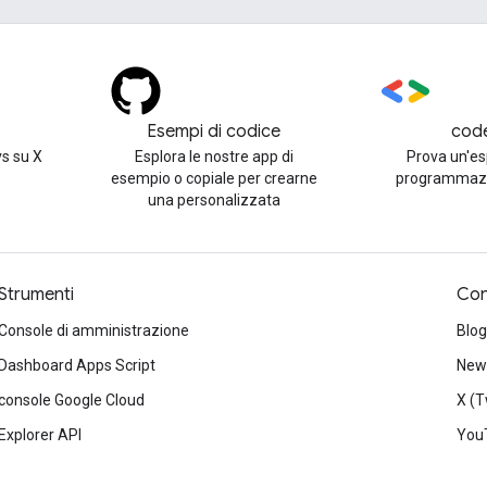
Esempi di codice
cod
s su X
Esplora le nostre app di
Prova un'es
esempio o copiale per crearne
programmazi
una personalizzata
Strumenti
Con
Console di amministrazione
Blog
Dashboard Apps Script
News
console Google Cloud
X (T
Explorer API
You