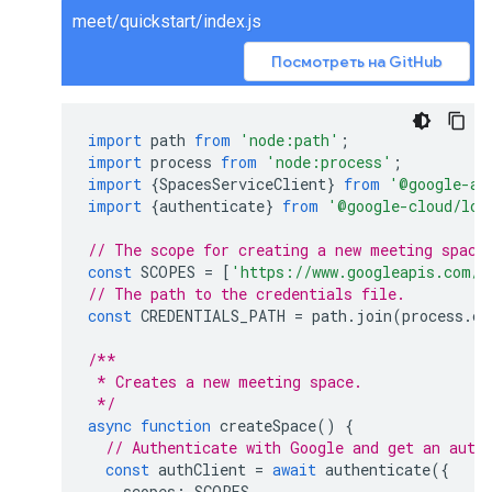
meet/quickstart/index.js
Посмотреть на GitHub
import
path
from
'node:path'
;
import
process
from
'node:process'
;
import
{
SpacesServiceClient
}
from
'@google-ap
import
{
authenticate
}
from
'@google-cloud/loc
// The scope for creating a new meeting space
const
SCOPES
=
[
'https://www.googleapis.com/a
// The path to the credentials file.
const
CREDENTIALS_PATH
=
path
.
join
(
process
.
cw
/**
 * Creates a new meeting space.
 */
async
function
createSpace
()
{
// Authenticate with Google and get an auth
const
authClient
=
await
authenticate
({
scopes
:
SCOPES
,