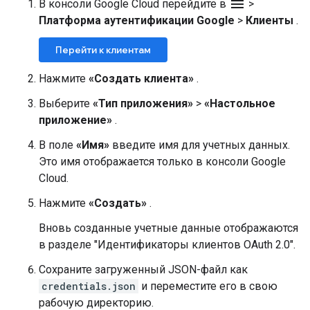
menu
В консоли Google Cloud перейдите в
>
Платформа аутентификации Google
>
Клиенты
.
Перейти к клиентам
Нажмите
«Создать клиента»
.
Выберите
«Тип приложения»
>
«Настольное
приложение»
.
В поле
«Имя»
введите имя для учетных данных.
Это имя отображается только в консоли Google
Cloud.
Нажмите
«Создать»
.
Вновь созданные учетные данные отображаются
в разделе "Идентификаторы клиентов OAuth 2.0".
Сохраните загруженный JSON-файл как
credentials.json
и переместите его в свою
рабочую директорию.