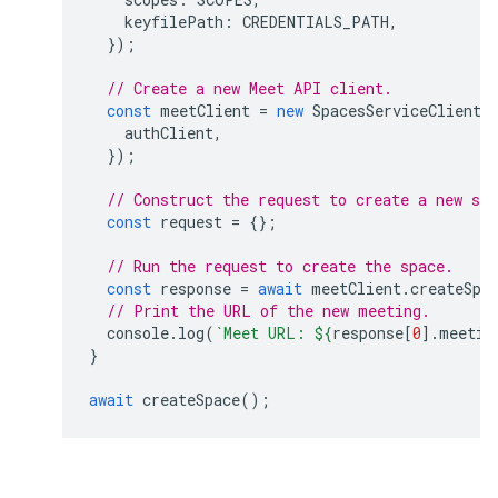
keyfilePath
:
CREDENTIALS_PATH
,
});
// Create a new Meet API client.
const
meetClient
=
new
SpacesServiceClient
(
authClient
,
});
// Construct the request to create a new sp
const
request
=
{};
// Run the request to create the space.
const
response
=
await
meetClient
.
createSpa
// Print the URL of the new meeting.
console
.
log
(
`Meet URL: 
${
response
[
0
].
meetin
}
await
createSpace
();