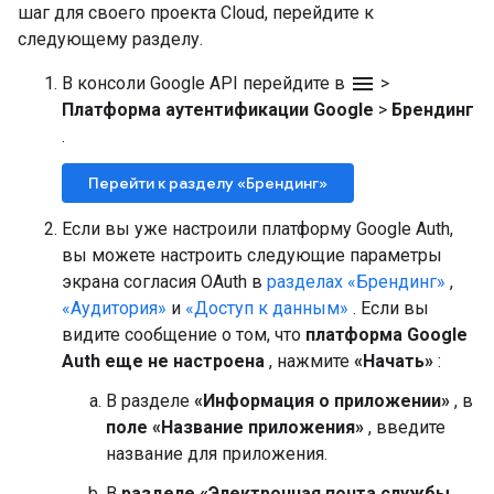
шаг для своего проекта Cloud, перейдите к
следующему разделу.
menu
В консоли Google API перейдите в
>
Платформа аутентификации Google
>
Брендинг
.
Перейти к разделу «Брендинг»
Если вы уже настроили платформу Google Auth,
вы можете настроить следующие параметры
экрана согласия OAuth в
разделах «Брендинг»
,
«Аудитория»
и
«Доступ к данным»
. Если вы
видите сообщение о том, что
платформа Google
Auth еще не настроена
, нажмите
«Начать»
:
В разделе
«Информация о приложении»
, в
поле «Название приложения»
, введите
название для приложения.
В
разделе «Электронная почта службы