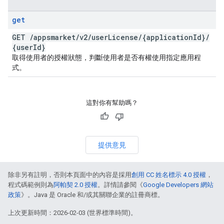
get
GET
/
appsmarket
/
v2
/
user
License
/
{application
Id}
/
{user
Id}
取得使用者的授權狀態，判斷使用者是否有權使用指定應用程
式。
這對你有幫助嗎？
提供意見
除非另有註明，否則本頁面中的內容是採用
創用 CC 姓名標示 4.0 授權
，
程式碼範例則為
阿帕契 2.0 授權
。詳情請參閱《
Google Developers 網站
政策
》。Java 是 Oracle 和/或其關聯企業的註冊商標。
上次更新時間：2026-02-03 (世界標準時間)。