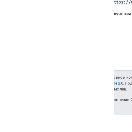
https://
Для получения
Если не указано иное, к
лицензии Apache 2.0
. По
аффилированных лиц.
Последнее обновление: 2