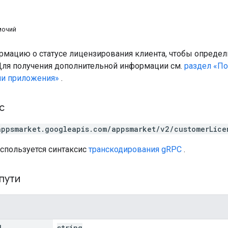
мочий
мацию о статусе лицензирования клиента, чтобы определи
ля получения дополнительной информации см.
раздел «По
ии приложения»
.
с
appsmarket.googleapis.com/appsmarket/v2/customerLice
используется синтаксис
транскодирования gRPC
.
пути
d
string