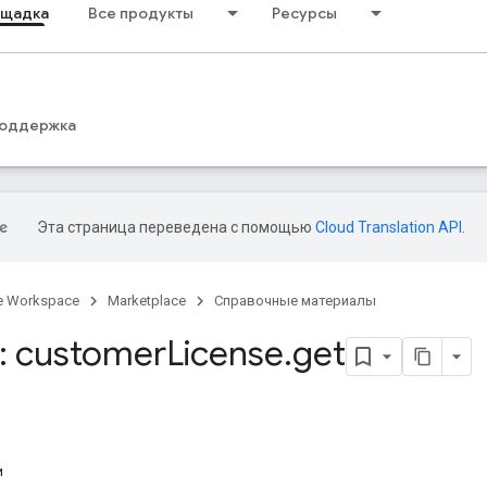
ощадка
Все продукты
Ресурсы
оддержка
Эта страница переведена с помощью
Cloud Translation API
.
e Workspace
Marketplace
Справочные материалы
: customer
License
.
get
и