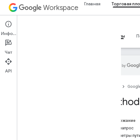
Главная
Торговая пл
Workspace
Marketplace
Информация
Обзор
Руководства
Справочные материалы
П
Чат
API
Резюме ресурса
Главная
Googl
Ресурсы REST
Method
клиентская лицензия
Обзор
get
Содержание
пользовательская лицензия
HTTP-запрос
Параметры пут