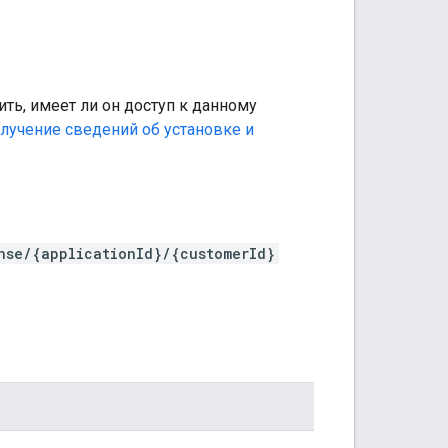
ть, имеет ли он доступ к данному
лучение сведений об установке и
nse/{applicationId}/{customerId}