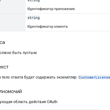
Идентификатор приложения.
string
Идентификатор клиента.
са
должно быть пустым.
екст
а тело ответа будет содержать экземпляр
CustomerLicens
лномочий
ующая область действия OAuth: