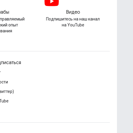
лабы
Видео
управляемый
Подпишитесь на наш канал
ский опыт
на YouTube
ования
писаться
г
ости
виттер)
Tube