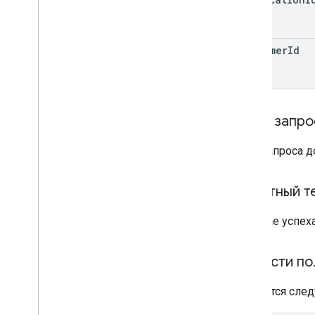
customer
Id
Текст запро
Тело запроса 
Ответный т
В случае успех
Области по
Требуется след