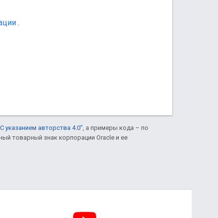
ации
.
С указанием авторства 4.0"
, а примеры кода – по
нный товарный знак корпорации Oracle и ее