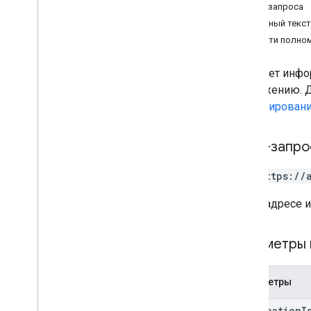
Текст запроса
Ответный текст
Области полно
Получает инфор
приложению. Д
лицензирован
HTTP-запро
GET https://
В URL-адресе 
Параметры 
Параметры
application
I