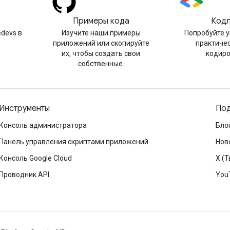
Примеры кода
Код
devs в
Изучите наши примеры
Попробуйте 
приложений или скопируйте
практиче
их, чтобы создать свои
кодир
собственные.
Инструменты
Под
Консоль администратора
Бло
Панель управления скриптами приложений
Нов
Консоль Google Cloud
X (Т
Проводник API
You