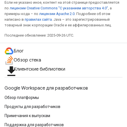
Если не указано иное, контент на этой странице предоставляется
по
лицензии Creative Commons "С указанием авторства 4.0"
, а
примеры кода – по
лицензии Apache 2.0
. Подробнее об этом
написано в
правилах сайта
. Java – это зарегистрированный
товарный знак корпорации Oracle и ее аффилированных лиц.
Последнее обновление: 2025-09-26 UTC.
Блог
Обзор стека
file_download
Клиентские библиотеки
Google Workspace для разработчиков
Обзор платформы
Продукты для разработчиков
Примечания к выпускам
Поддержка для разработчиков