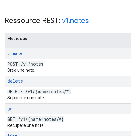
Ressource REST:
v1
.
notes
Méthodes
create
POST
/
v1
/
notes
Crée une note.
delete
DELETE
/
v1
/
{name=notes
/
*}
Supprime une note.
get
GET
/
v1
/
{name=notes
/
*}
Récupère une note.