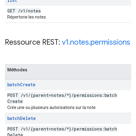
list
GET
/
v1
/
notes
Répertorie les notes.
Ressource REST:
v1
.
notes
.
permissions
Méthodes
batch
Create
POST
/
v1
/
{parent=notes
/
*}
/
permissions:batch
Create
Crée une ou plusieurs autorisations sur la note.
batch
Delete
POST
/
v1
/
{parent=notes
/
*}
/
permissions:batch
Delete