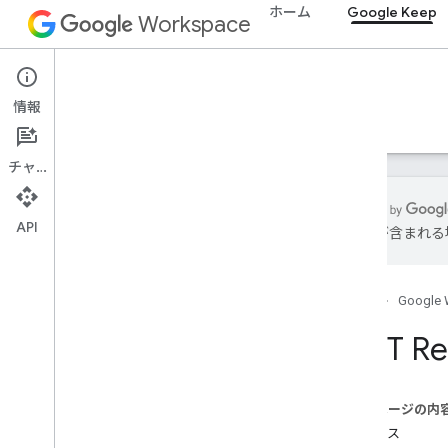
ホーム
Google Keep
Workspace
Google Keep
情報
概要
ガイド
リファレンス
サポート
チャット
API
は誤りが含まれる
Keep API
v1
ホーム
Google 
概要
REST Re
REST リソース
media
概要
このページの内
download
リソース
メモ