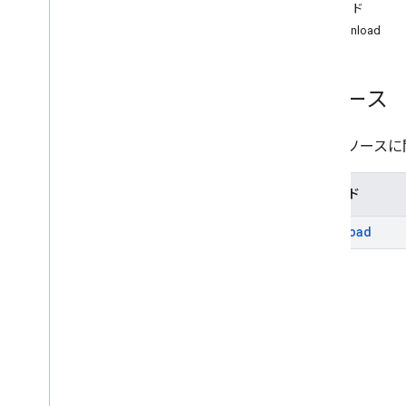
メソッド
notes
.
permissions
download
リソース
このリソースに
メソッド
download