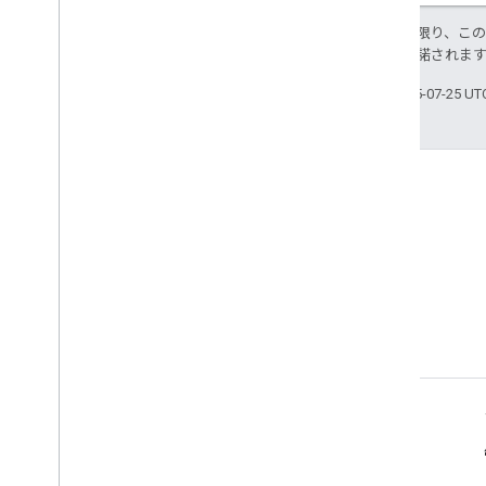
特に記載のない限り、こ
ス
により使用許諾されま
最終更新日 2025-07-25 U
ブログ
Google Workspace Developers
ブログを読む
デベロッパー向け Google Workspace
プラットフォームの概要