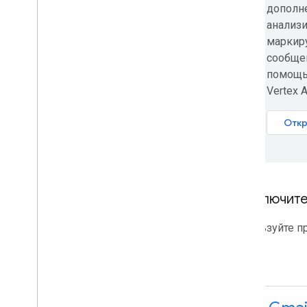
рассылку
дополне
Присоединяйтесь к программе
анализи
предварительного просмотра для
разработчиков
маркир
Изучите наш канал на You
Tube
сообщен
Партнерство с Google Workspace
помощь
Посещайте мероприятия Google
Vertex A
Developers
Подключите 
Используйте п