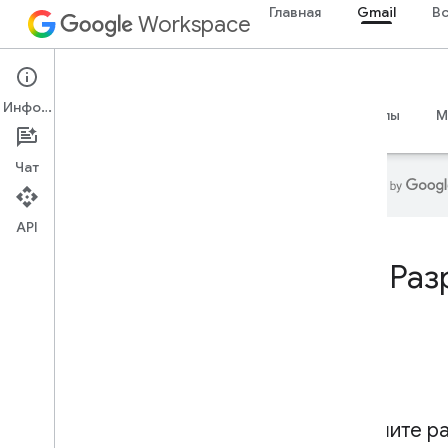
Главная
Gmail
В
Workspace
Gmail
Информация
Обзор
Руководства
Справочные материалы
M
Чат
API
Главная
Раз
Продукты для разработчиков
Начать
Создавать с помощью ИИ
,
Создавать с помощью ИИ
,
Создавать с помощью ИИ
,
Создавать с помощью ИИ
Попробуй это сейчас
Стандартизированная модель
Улучшите ра
Google Workspace для