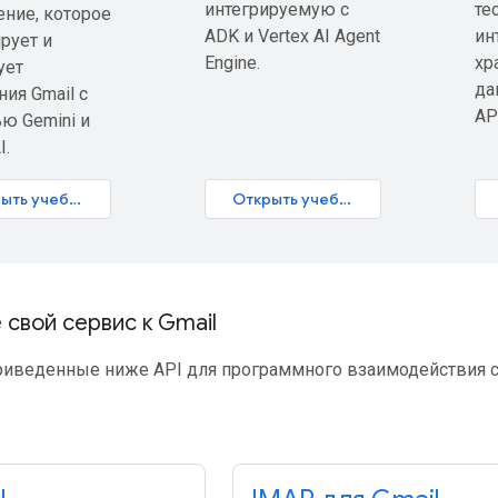
интегрируемую с
те
ние, которое
ADK и Vertex AI Agent
ин
рует и
Engine.
хр
ует
да
ия Gmail с
AP
ю Gemini и
I.
Открыть учебник
Открыть учебник
свой сервис к Gmail
риведенные ниже API для программного взаимодействия с 