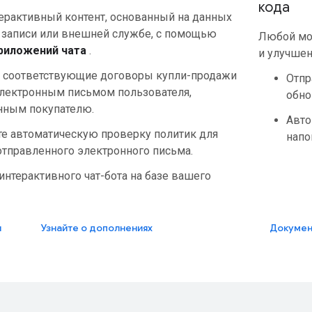
кода
терактивный контент, основанный на данных
 записи или внешней службе, с помощью
Любой мо
риложений чата
.
и улучшен
 соответствующие договоры купли-продажи
Отпр
электронным письмом пользователя,
обно
нным покупателю.
Авто
те автоматическую проверку политик для
напо
отправленного электронного письма.
интерактивного чат-бота на базе вашего
я
Узнайте о дополнениях
Докумен