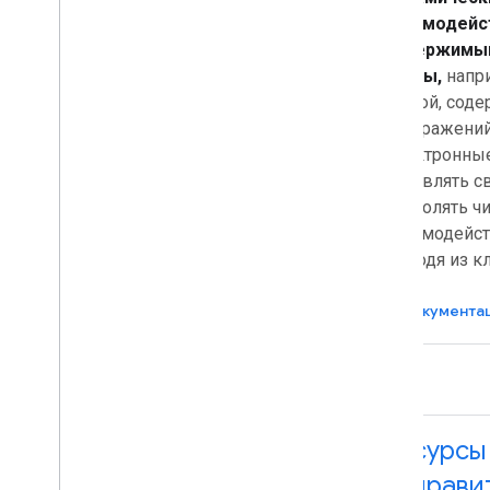
взаимодейс
содержимым
почты,
напр
почтой, сод
изображений
Электронные
обновлять с
позволять ч
взаимодейст
выходя из кл
Документа
Ресурсы
отправи