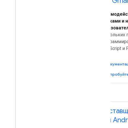
API Gmai
Взаимодейс
ящиками и н
пользовате
нескольких 
программиров
JavaScript и 
Документа
Попробуйте
Поставщ
для Andr