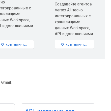
сно
Создавайте агентов
тегрированные с
Vertex AI, тесно
анилищами
интегрированных с
нных Workspace,
хранилищами
I и дополнениями.
данных Workspace,
API и дополнениями.
Открытая интерактивная лаборатория
Открытая интерактивная лаборатория
Gmail.