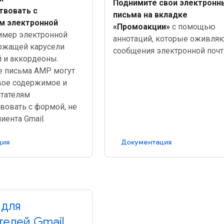
Поднимите свои электронн
твовать с
письма на вкладке
 электронной
«Промоакции»
с помощью
имер электронной
аннотаций, которые оживля
ержащей карусели
сообщения электронной почт
 и аккордеоны.
 письма AMP могут
вое содержимое и
итателям
вовать с формой, не
иента Gmail.
ция
Документация
 для
телей Gmail