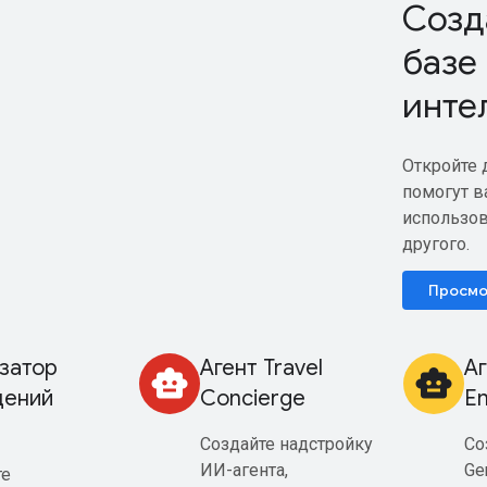
Созд
базе
инте
Откройте 
помогут в
использов
другого.
Просмо
затор
Агент Travel
Аг
smart_toy
smart_toy
щений
Concierge
En
Создайте надстройку
Со
ИИ-агента,
Gem
те