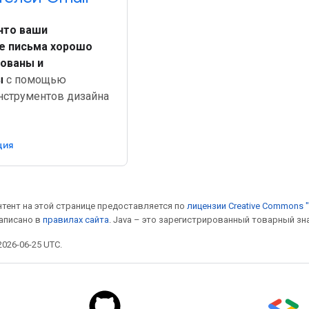
что ваши
е письма хорошо
ованы и
ы
с помощью
нструментов дизайна
ция
онтент на этой странице предоставляется по
лицензии Creative Commons "
написано в
правилах сайта
. Java – это зарегистрированный товарный зн
026-06-25 UTC.