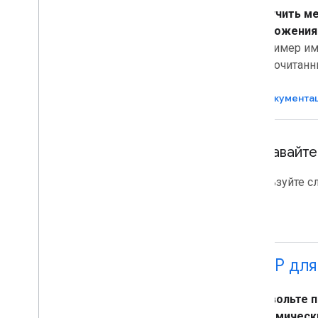
Получить м
приложения 
например им
непрочитанн
Документа
Создавайте
Используйте с
AMP для
Позвольте 
динамическ