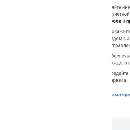
инструментов и API агентов
.
Вставляйте ин
вашей учетной
Приложения Google Workspace
надстроек
и
п
Консоль администратора
Облачный поиск
Покажите
Gmail
рядом с 
Google Calendar
отправле
Google Chat
Обеспечь
Google Classroom
каждого 
Google Docs
Google Drive
Создайте 
Google Forms
сервиса.
Google Keep
Google Meet
Документаци
Google Sheets
Google Sites
Google Slides
Гугл Задачи
Google Сейф