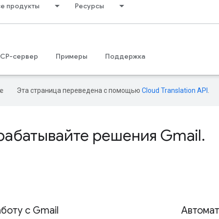
се продукты
Ресурсы
CP-сервер
Примеры
Поддержка
Эта страница переведена с помощью
Cloud Translation API
.
рабатывайте решения Gmail
.
боту с Gmail
Автомат