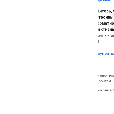
Убедитесь, 
электронны
отформатир
эффективн
различных и
Gmail.
Документа
Если не указано иное, к
2.0
. Подробнее об этом 
Последнее обновление: 2