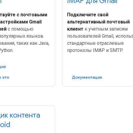
l
IMAP для Gmail
твуйте с почтовыми
Подключите свой
астройками Gmail
альтернативный почтовый
лей
с помощью
клиент
к учетным записям
популярных языков
пользователей Gmail, исполь
ания, таких как Java,
стандартные отраслевые
Python.
протоколы IMAP и SMTP.
ция
 это
Документация
ик контента
oid