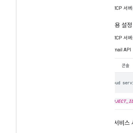
Gmail MCP 
API 사용 설정
Gmail MCP 서
Gmail API
CLI
콘솔
gcloud
serv
PROJECT_I
MCP 서비스 