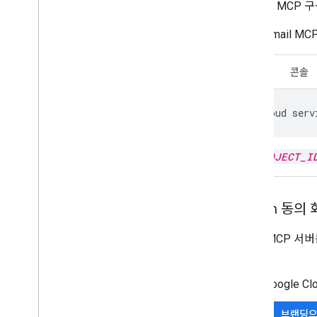
Gmail용 MCP
Gmail MCP
CLI
콘솔
gcloud
serv
PROJECT_I
OAuth 동의
Gmail MCP 서
니다.
Google 
브랜딩으