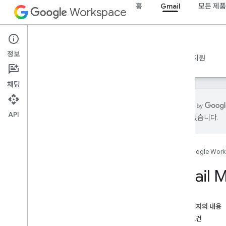
홈
Gmail
모든 제품
Workspace
Gmail
정보
개요
가이드
참조
MCP 서버
샘플
지원
채팅
API
있을 수 있습니다.
가이드
Gmail MCP 서버 구성
홈
Google Wor
MCP 참조
Gmail
개요
도구
이 페이지의 내용
기본 요건