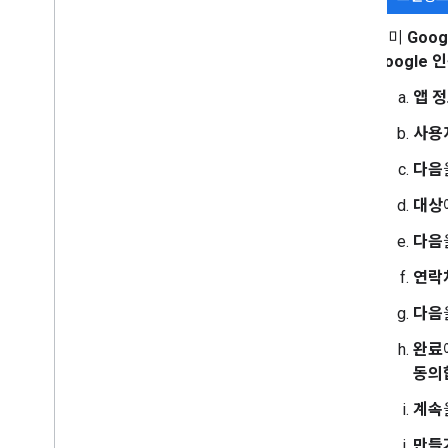
이미
Goo
Google
앱 
사용
다음
대상
다음
연락
다음
완료
동의
계속
만들