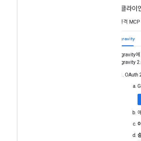
MCP 클라이
Gmail 원격 
Antigravity
Antigravi
Antigravity 
OAuth
G