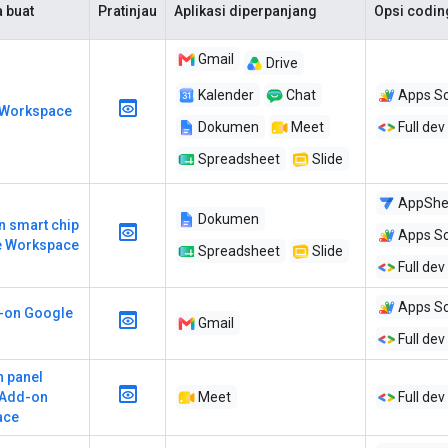
 buat
Pratinjau
Aplikasi diperpanjang
Opsi codin
Gmail
Drive
Kalender
Chat
Apps Sc
 Workspace
Dokumen
Meet
Full dev
Spreadsheet
Slide
AppShe
Dokumen
an smart chip
Apps Sc
e Workspace
Spreadsheet
Slide
Full dev
Apps Sc
d-on Google
Gmail
Full dev
n panel
 Add-on
Meet
Full dev
ace