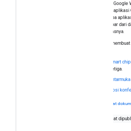
Add-on Google W
dengan aplikas
beberapa aplika
di sidebar dari
diperluasnya.
Selain membuat 
add-on:
Smart chip
ketiga.
Antarmuka 
Opsi konf
Melihat doku
Dapat dipubl