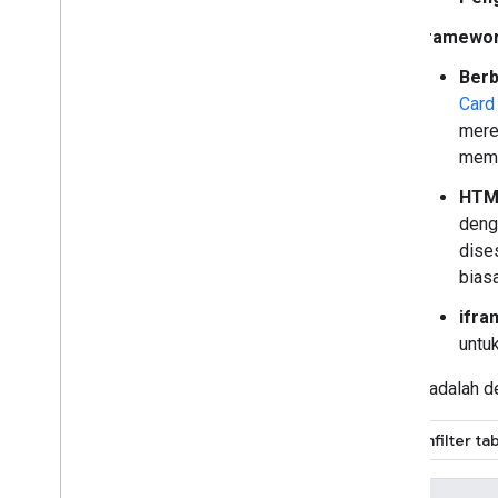
Bermitra dengan Google Workspace
Framewor
Menghadiri acara Google Developers
Berb
Card
mere
meme
HTM
deng
dise
biasa
ifra
untu
Berikut adalah d
Memfilter tab