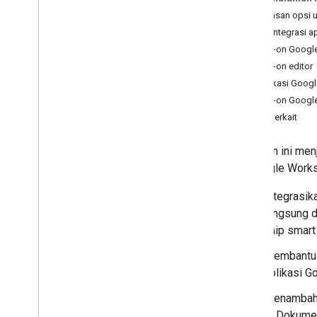
Konsol Admin
Ringkasan opsi 
Cloud Search
Jenis integrasi ap
Gmail
Add-on Googl
Google Calendar
Add-on editor
Google Chat
Aplikasi Googl
Google Classroom
Add-on Googl
Google Docs
Topik terkait
Google Drive
Google Forms
Halaman ini men
Google Keep
UI Google Works
Google Meet
Integrasik
Google Sheets
langsung d
Google Sites
chip smart
Google Slides
Google Tasks
Membantu p
Google Vault
aplikasi G
Menambahk
Berlangganan acara Google
Workspace
di Dokumen