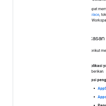
Anda dapat mem
Memperluas
,
mengotomatiskan &
membagikan
Marketplace
, t
Ringkasan
Google Workspa
Pengaya
Apps Script
Aplikasi Chat
Ringkasan
Aplikasi Drive
Marketplace
Tabel berikut m
berikut:
Catatan rilis
Perubahan produk terbaru
Aplikasi 
Indeks catatan rilis
diberikan.
Opsi pen
Ikuti perkembangan berita
Berlangganan newsletter kami
App
Bergabung dengan Program Pratinjau
Apps
Developer
Jelajahi channel You
Tube kami
Pen