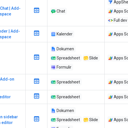
AppShe
Chat | Add-
Chat
Apps Sc
kspace
Full dev
nder | Add-
Kalender
Apps Sc
kspace
Dokumen
Spreadsheet
Slide
Apps Sc
Formulir
| Add-on
Spreadsheet
Apps Sc
editor
Spreadsheet
Apps Sc
Dokumen
an sidebar
Spreadsheet
Slide
Apps Sc
 editor