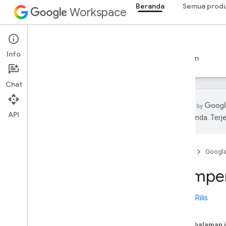
Beranda
Semua prod
Workspace
Beranda
Info
Ringkasan
Penjelajah
Panduan
Dukungan
Chat
API
pilihan Anda. Te
Beranda
Produk developer
Beranda
Googl
Mulai
Membangun dengan AI
Memper
Coba sekarang
Model standar Google Workspace
Catatan Rilis
untuk alat dan API agen
Aplikasi Google Workspace
Pada halaman i