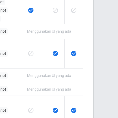
et
check_circle
block
block
ript
ript
Menggunakan UI yang ada
block
check_circle
check_circle
ript
ript
Menggunakan UI yang ada
ript
Menggunakan UI yang ada
block
check_circle
check_circle
ript