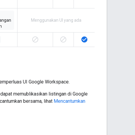
angan
Menggunakan UI yang ada
h
block
block
check_circle
k memperluas UI Google Workspace.
dapat memublikasikan listingan di Google
icantumkan bersama, lihat
Mencantumkan