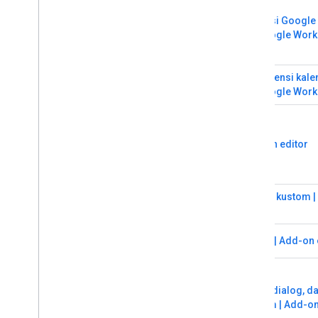
Aplikasi Google 
on Google Wor
Konferensi kale
on Google Wor
Add-on editor
Fungsi kustom 
Editor
Makro | Add-on 
Menu, dialog, d
kustom | Add-on