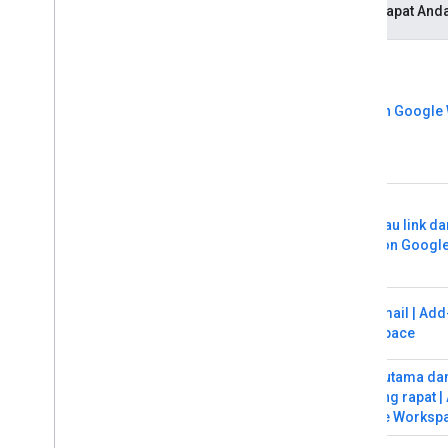
Yang dapat Anda
Add-on Google
Pratinjau link d
| Add-on Googl
Draf email | Ad
Workspace
Tahap utama da
samping rapat |
Google Worksp