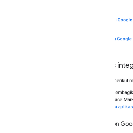
Aplikasi Google
Add-on Google
Jenis integ
Bagian berikut 
Untuk membagika
Workspace Marke
integrasi aplikas
Add-on Goo