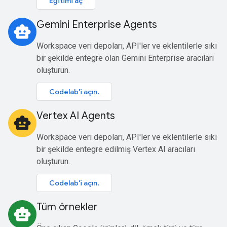
Eğitimi aç
Gemini Enterprise Agents
smart_toy
Workspace veri depoları, API'ler ve eklentilerle sıkı
bir şekilde entegre olan Gemini Enterprise aracıları
oluşturun.
Codelab'i açın.
Vertex AI Agents
smart_toy
Workspace veri depoları, API'ler ve eklentilerle sıkı
bir şekilde entegre edilmiş Vertex AI aracıları
oluşturun.
Codelab'i açın.
Tüm örnekler
smart_toy