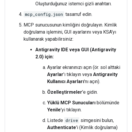
Oluşturduğunuz istemci gizli anahtarı.
mcp_config.json
tasarruf edin.
MCP sunucusunun kimliğini doğrulayın. Kimlik
doğrulama işlemini, GUI ayarlarını veya KSA'yı
kullanarak yapabilirsiniz:
Antigravity IDE veya GUI (Antigravity
2.0) için:
Ayarlar ekranınızı açın (ör. sol alttaki
Ayarlar
'ı tıklayın veya
Antigravity
Kullanıcı Ayarları
'nı açın).
Özelleştirmeler
'e gidin.
Yüklü MCP Sunucuları
bölümünde
Yenile
'yi tıklayın.
Listede
drive
simgesini bulun,
Authenticate
'i (Kimlik doğrulama)