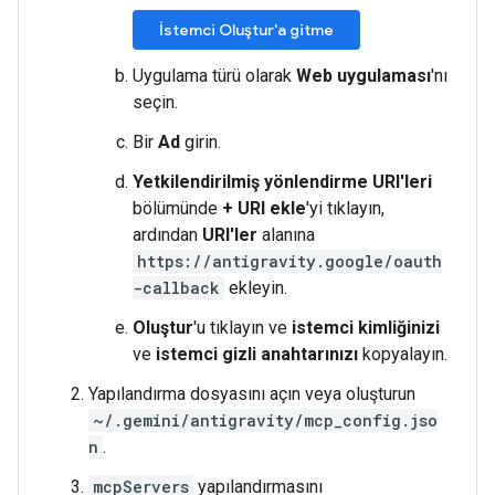
İstemci Oluştur'a gitme
Uygulama türü olarak
Web uygulaması
'nı
seçin.
Bir
Ad
girin.
Yetkilendirilmiş yönlendirme URI'leri
bölümünde
+ URI ekle
'yi tıklayın,
ardından
URI'ler
alanına
https://antigravity.google/oauth
-callback
ekleyin.
Oluştur
'u tıklayın ve
istemci kimliğinizi
ve
istemci gizli anahtarınızı
kopyalayın.
Yapılandırma dosyasını açın veya oluşturun
~/.gemini/antigravity/mcp_config.jso
n
.
mcpServers
yapılandırmasını