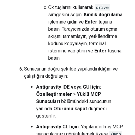
Ok tuşlarını kullanarak
drive
simgesini seçin,
Kimlik doğrulama
işlemine gidin ve
Enter
tuşuna
basın. Tarayıcınızda oturum açma
akışını tamamlayın, yetkilendirme
kodunu kopyalayın, terminal
istemine yapıştırın ve
Enter
tuşuna
basın.
Sunucunun doğru şekilde yapılandırıldığını ve
çalıştığını doğrulayın:
Antigravity IDE veya GUI için:
Özelleştirmeler
>
Yüklü MCP
Sunucuları
bölümündeki sunucunun
yanında
Oturumu kapat
düğmesi
gösterilir.
Antigravity CLI için:
Yapılandırılmış MCP
sunucularınızı görüntülemek üzere
/mcp