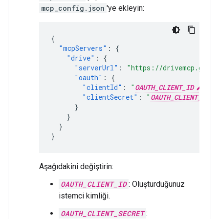
mcp_config.json
'ye ekleyin:
{
"mcpServers"
:
{
"drive"
:
{
"serverUrl"
:
"https://drivemcp.googl
"oauth"
:
{
"clientId"
:
"
OAUTH_CLIENT_ID
"
,
"clientSecret"
:
"
OAUTH_CLIENT_SECR
}
}
}
}
Aşağıdakini değiştirin:
OAUTH_CLIENT_ID
: Oluşturduğunuz
istemci kimliği.
OAUTH_CLIENT_SECRET
: