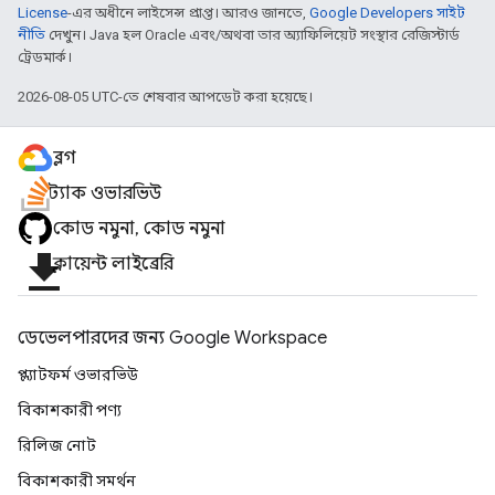
License
-এর অধীনে লাইসেন্স প্রাপ্ত। আরও জানতে,
Google Developers সাইট
নীতি
দেখুন। Java হল Oracle এবং/অথবা তার অ্যাফিলিয়েট সংস্থার রেজিস্টার্ড
ট্রেডমার্ক।
2026-08-05 UTC-তে শেষবার আপডেট করা হয়েছে।
ব্লগ
স্ট্যাক ওভারভিউ
কোড নমুনা, কোড নমুনা
file_download
ক্লায়েন্ট লাইব্রেরি
ডেভেলপারদের জন্য Google Workspace
প্ল্যাটফর্ম ওভারভিউ
বিকাশকারী পণ্য
রিলিজ নোট
বিকাশকারী সমর্থন