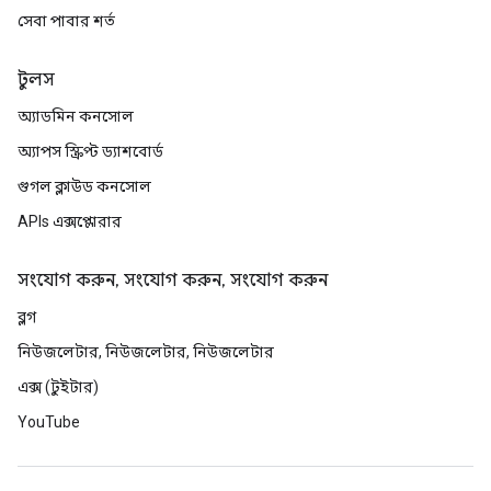
সেবা পাবার শর্ত
টুলস
অ্যাডমিন কনসোল
অ্যাপস স্ক্রিপ্ট ড্যাশবোর্ড
গুগল ক্লাউড কনসোল
APIs এক্সপ্লোরার
সংযোগ করুন, সংযোগ করুন, সংযোগ করুন
ব্লগ
নিউজলেটার, নিউজলেটার, নিউজলেটার
এক্স (টুইটার)
YouTube