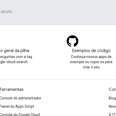
4-23 UTC.
o geral da pilha
Exemplos de código
perguntas com a tag
Conheça nossos apps de
gle-cloud-search
exemplo ou copie-os para
criar o seu
Ferramentas
Con
Console do administrador
Blog
Painel do Apps Script
News
Console do Google Cloud
X (T