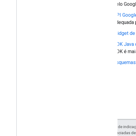
pelo Googl
widget da Pesquisa
API Googl
Resumo da aula
adequada 
Classes CSS
resultcontainer
.
Builder
Widget de
caixa de pesquisa
.
Criador
SDK Java 
gapi
.
cloudsearch
.
widget
.
SDK é mai
resultscontainer
gapi
.
cloudsearch
.
widget
.
searchbox
Esquemas
Contêiner de resultados
Adaptador de resultados
Caixa de pesquisa
Search
Box
Adapter
Índice completo
SDK do Cloud Search para Java
Resumo do pacote
com
.
google
.
enterprise
.
cloudsearch
.
Exceto em caso de indicaç
sdk
código são licenciadas d