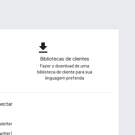
file_download
Bibliotecas de clientes
Fazer o download de uma
biblioteca de cliente para sua
linguagem preferida
ectar
letter
witter)