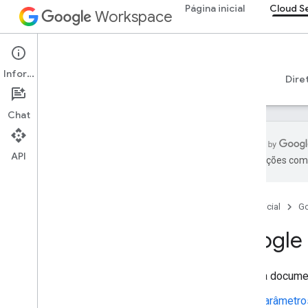
Página inicial
Cloud S
Workspace
Cloud Search
Informações
Visão geral
Guias
Referência
Suporte
Dire
Chat
API
As traduções com 
Introdução
Parâmetros do conector fornecidos
pelo Google
Página inicial
G
Tipos de arquivos com suporte para
Google 
extração de texto
Limites do Google Cloud Search
Esta é a docume
API Cloud Search
v1
Parâmetro