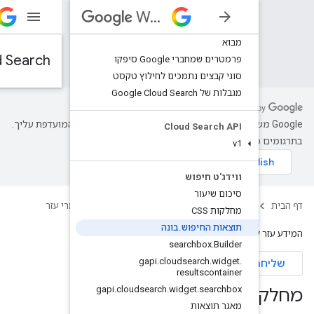
Workspace
Workspace
Cloud Search
 סיפקו
מכים לחילוץ טקסט
‫Google משתמשת בטכנולוגיית AI כדי לתרגם תוכן לשפה המועדפת עליך.
Clou
 שגיאות.
Go
Cloud Search
חומרי עזר
ש
.
בונה
sea
gapi
.
clouds
re
gapi
.
cloudsearch
.
widg