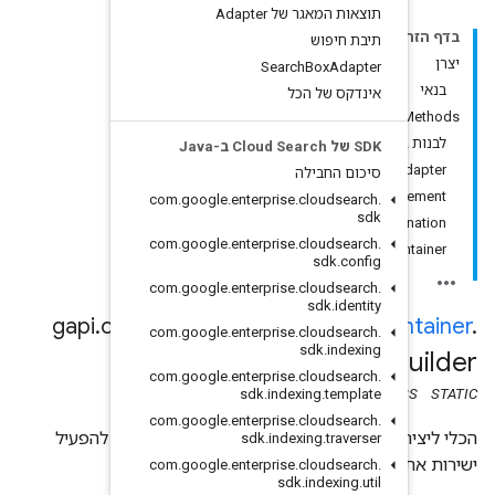
Adapt
Sear
ל
setFacetR
com
.
google
.
enterprise
com
.
google
.
enterprise
com
.
google
.
enterprise
gapi
.
cloudsearch
.
widge
com
.
google
.
enterprise
com
.
google
.
enterprise
sdk
.
inde
com
.
google
.
enterprise
הכלי ליצירת מאגר תוצאות. להשתמש ב-builder ולא להפעיל
sdk
.
inde
com
.
google
.
enterprise
sd