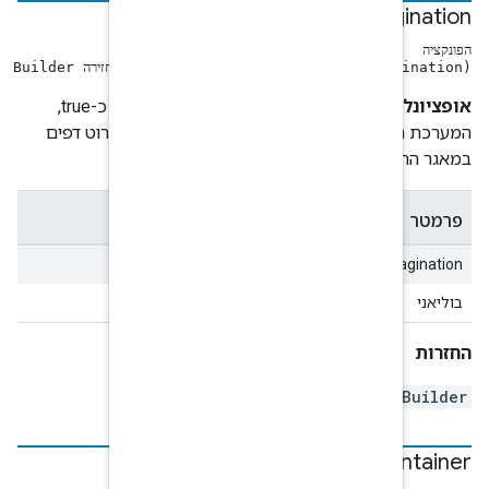
se
setInclud) מחזירה Builder
. ברירת המחדל היא true. אם הערך מוגדר כ-true,
מש ברירת מחדל של פירוט דפים
se