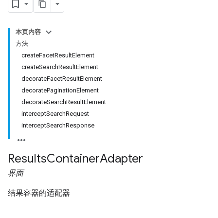
本页内容
方法
createFacetResultElement
createSearchResultElement
decorateFacetResultElement
decoratePaginationElement
fig
decorateSearchResultElement
tity
interceptSearchRequest
exing
interceptSearchResponse
exing.template
xing.traverser
Results
Container
Adapter
ing.util
界面
ving
结果容器的适配器