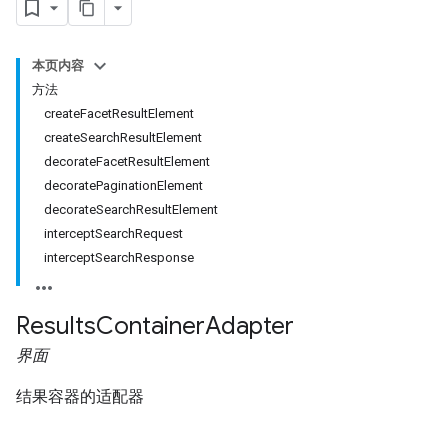
本页内容
方法
createFacetResultElement
createSearchResultElement
decorateFacetResultElement
decoratePaginationElement
fig
decorateSearchResultElement
tity
interceptSearchRequest
exing
interceptSearchResponse
exing.template
xing.traverser
Results
Container
Adapter
ing.util
界面
ving
结果容器的适配器