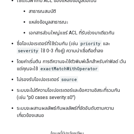
ใช้ได้เฉพาะกับ ACL ของแหล่งข้อมูลต่อไปนี้
สาธารณสมบัติ
แหล่งข้อมูลสาธารณะ
เอกสารส่วนใหญ่แชร์ ACL ที่รับช่วงมาเดียวกัน
ชื่อโอเปอเรเตอร์ที่ใช้ร่วมกัน (เช่น
priority
และ
severity
ใช้ 0-3 ทั้งคู่) ความน่าเชื่อถือต่ำลง
โดยค่าเริ่มต้น การตีความจะใช้ตัวพิมพ์เล็กสำหรับค่าฟิลด์ เว้น
แต่คุณจะใช้
exactMatchWithOperator
ไม่รองรับโอเปอเรเตอร์
source
ระบบจะไม่ตีความโอเปอเรเตอร์และข้อความอิสระที่รวมกัน
(เช่น "p0 cases severity:s0")
ระบบจะผสานผลลัพธ์กับผลลัพธ์ที่จัดอันดับตามความ
เกี่ยวข้องเสมอ
ข้อมูลนี้มีประโยชน์ไหม