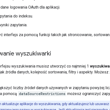
dane logowania OAuth dla aplikacji.
pytania do indeksu.
yniki zapytania.
interfejs za pomocą funkcji takich jak stronicowanie, sortowanie
wanie wyszukiwarki
erfejsu wyszukiwania musisz utworzyć co najmniej 1
wyszukiwa
 jak źródła danych, kolejność sortowania, filtry i aspekty. Możes
kszyć liczby źródeł danych używanych w zapytaniu powyżej licz
Za pomocą
dataSourceRestrictions
możesz ograniczyć zapyt
 aktualizuje aplikacje do wyszukiwania, gdy aktualizujesz lub usuwas
mianę jego nazwy w wyszukiwarce. Jeśli aktualizacja jest niezgodna, a