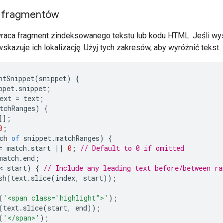
e fragmentów
raca fragment zindeksowanego tekstu lub kodu HTML. Jeśli wys
skazuje ich lokalizację. Użyj tych zakresów, aby wyróżnić tekst.
htSnippet
(
snippet
)
{
ppet
.
snippet
;
ext
=
text
;
tchRanges
)
{
[];
0
;
ch
of
snippet
.
matchRanges
)
{
=
match
.
start
||
0
;
// Default to 0 if omitted
match
.
end
;
< 
start
)
{
// Include any leading text before/between ra
sh
(
text
.
slice
(
index
,
start
));
(
'<span class="highlight">'
);
(
text
.
slice
(
start
,
end
));
(
'</span>'
);