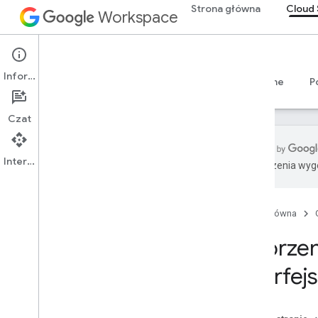
Strona główna
Cloud 
Workspace
Cloud Search
Informacje
Przegląd
Przewodniki
Materiały referencyjne
P
Czat
Interfejs API
Tłumaczenia wyge
Wprowadzenie do Google Cloud
Search
Rozpocznij
Strona główna
Tworzenie i rejestrowanie schematu
Tworzen
Tworzenie oprogramowania
sprzęgającego
interfej
Wdrażanie oprogramowania
sprzęgającego
Dodatkowe tematy oprogramowania
sprzęgającego