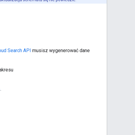
loud Search API
musisz wygenerować dane
zakresu
m
.