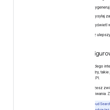
Wygeneruj 
Wysyłaj za
Wyświetl w
Możesz ulepszyć 
Konfiguro
Dla każdego int
parametry, takie
Query API.
Nie możesz zwię
wyszukiwania. 
Uwaga:
Cloud Search
schematu powoduje też z