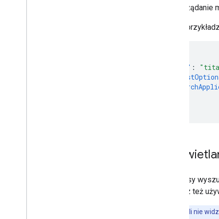
Każde żądanie m
W tym przykładz
{
"query"
:
"tit
"requestOption
"searchAppli
}
}
Wyświetla
Interfejsy wysz
możesz też uży
Uwaga:
jeśli nie wi