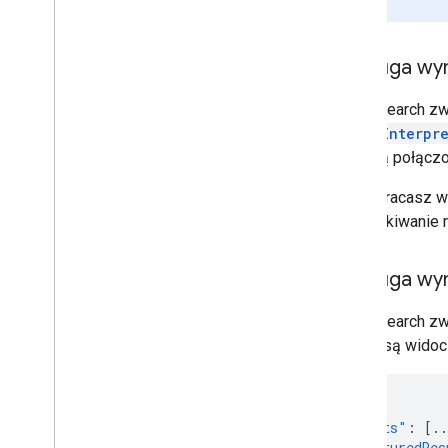
danych.
Obsługa wy
Cloud Search zw
queryInterpr
Jeśli są połączo
Gdy zwracasz wy
„Wyszukiwanie n
Obsługa wy
Cloud Search zw
Wyniki są widoc
{
"results"
:
[
..
"structuredRes