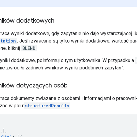
ników dodatkowych
raca wyniki dodatkowe, gdy zapytanie nie daje wystarczającej 
etation
. Jeśli zwracane są tylko wyniki dodatkowe, wartość pa
ne, kliknij
BLEND
.
niki dodatkowe, poinformuj o tym użytkownika. W przypadku a
ie zwróciło żadnych wyników. wyniki podobnych zapytań”.
ników dotyczących osób
raca dokumenty związane z osobami i informacjami o pracowni
zne w polu:
structuredResults
.
],
ults"
:
[{