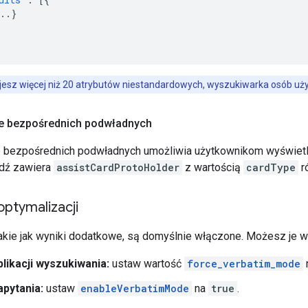
..
}
iujesz więcej niż 20 atrybutów niestandardowych, wyszukiwarka osób użyj
 bezpośrednich podwładnych
bezpośrednich podwładnych umożliwia użytkownikom wyświetl
dź zawiera
assistCardProtoHolder
z wartością
cardType
r
ptymalizacji
takie jak wyniki dodatkowe, są domyślnie włączone. Możesz je w
likacji wyszukiwania:
ustaw wartość
force_verbatim_mode
pytania:
ustaw
enableVerbatimMode
na
true
.