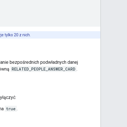
e tylko 20 z nich.
anie bezpośrednich podwładnych danej
ówną
RELATED_PEOPLE_ANSWER_CARD
.
yłączyć:
na
true
.