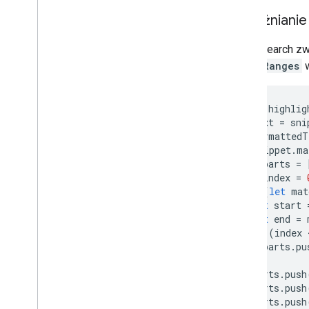
Wyróżniani
Cloud Search zw
matchRanges
w
function
highlig
let
text
=
sni
let
formattedT
if
(
snippet
.
ma
let
parts
=
let
index
=
for
(
let
mat
let
start
let
end
=
if
(
index
 
parts
.
pu
}
parts
.
push
parts
.
push
parts
.
push