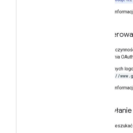
Więcej informacj
Generowan
Oprócz czynnośc
logowania OAuth 
Użyj danych logo
https://www.
Więcej informacj
Wysyłanie
Aby przeszukać 