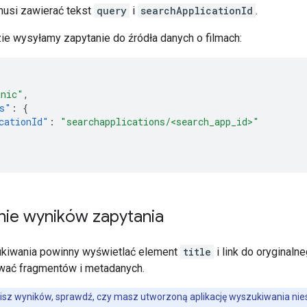
usi zawierać tekst
query
i
searchApplicationId
.
ie wysyłamy zapytanie do źródła danych o filmach:
anic"
,
s"
:
{
cationId"
:
"searchapplications/<search_app_id>"
nie wyników zapytania
ukiwania powinny wyświetlać element
title
i link do oryginaln
wać fragmentów i metadanych.
dzisz wyników, sprawdź, czy masz utworzoną aplikację wyszukiwania ni