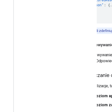
"person"
:
{
.
}]
}
Uwaga:
jeśli zdefin
Dopasowywanie
Dopasowywanie 
osoby. Odpowie
Wyłączanie o
Optymalizacje, 
Poziom ap
Poziom za