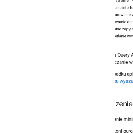
Na tej stronie
Tworzenie interfejsów wyszukiwania
Tworzenie interf
Przegląd
Konfigurowanie 
Tworzenie interfejsu
Generowanie dany
niestandardowego za pomocą
Wysyłanie zapyt
interfejsu Query API
Wyświetlanie wy
Tworzenie interfejsu wyszukiwania
za pomocą widżetu wyszukiwania
Optymalizacja wyszukiwania
Interfejs Query
Monitorowanie i bezpieczeństwo
umieszczanie wy
Znane problemy
Sample
W przypadku apl
interfejsu wysz
Tworzenie 
Utworzenie mini
skonfiguro