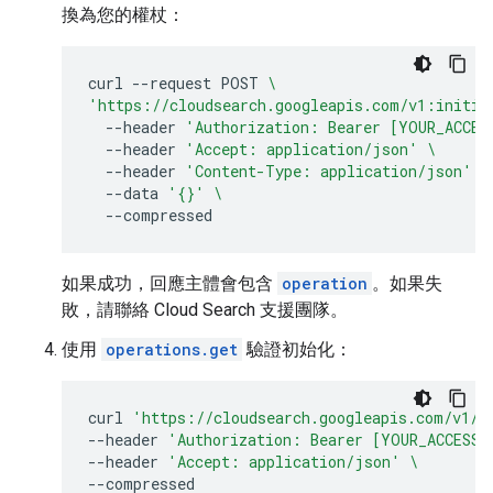
換為您的權杖：
curl
--request
POST
\
'https://cloudsearch.googleapis.com/v1:initia
--header
'Authorization: Bearer [YOUR_ACCES
--header
'Accept: application/json'
\
--header
'Content-Type: application/json'
\
--data
'{}'
\
如果成功，回應主體會包含
operation
。如果失
敗，請聯絡 Cloud Search 支援團隊。
使用
operations.get
驗證初始化：
curl
'https://cloudsearch.googleapis.com/v1/o
--header
'Authorization: Bearer [YOUR_ACCESS_
--header
'Accept: application/json'
\