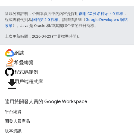
除非另有註明，否則本頁面中的內容是採用
創用 CC 姓名標示 4.0 授權
，
程式碼範例則為
阿帕契 2.0 授權
。詳情請參閱《
Google Developers 網站
政策
》。Java 是 Oracle 和/或其關聯企業的註冊商標。
上次更新時間：2026-04-23 (世界標準時間)。
網誌
堆疊總覽
程式碼範例
file_download
用戶端程式庫
適用於開發人員的 Google Workspace
平台總覽
開發人員產品
版本資訊