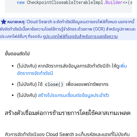
new
CheckpointCloseableIterableImpl
.
Builder
<>
(
al
หมายเหตุ:
Cloud Search จะจัดทำดัชนีข้อมูลเมตาของไฟล์ทั้งหมด นอกจากนี้
ยังจัดทำดัชนีเนื้อหาข้อความโดยใช้การรู้จำอักขระด้วยภาพ (OCR) สำหรับรูปภาพและ
ประเภทไฟล์อื่นๆ ที่รองรับ ดู
ประเภทไฟล์ที่รองรับสำหรับการแยกข้อความ
ขั้นตอนถัดไป
(ไม่บังคับ) หากอัตราการส่งข้อมูลการจัดทำดัชนีช้า ให้ดู
เพิ่ม
อัตราการจัดทำดัชนี
(ไม่บังคับ) ใช้
close()
เพื่อเผยแพร่ทรัพยากร
(ไม่บังคับ)
สร้างโปรแกรมเชื่อมต่อข้อมูลประจำตัว
สร้างตัวเชื่อมต่อการข้ามรายการโดยใช้คลาสเทมเพลต
คิวการจัดทำดัชนีของ Cloud Search จะเก็บรหัสและแฮชที่ไม่บังคับ