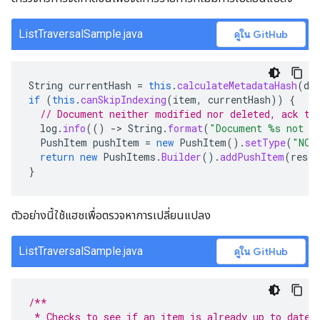
ListTraversalSample.java
ดูใน GitHub
String
currentHash
=
this
.
calculateMetadataHash
(
do
if
(
this
.
canSkipIndexing
(
item
,
currentHash
))
{
// Document neither modified nor deleted, ack th
log
.
info
(()
-
>
String
.
format
(
"Document %s not m
PushItem
pushItem
=
new
PushItem
().
setType
(
"NOT
return
new
PushItems
.
Builder
().
addPushItem
(
resou
}
ตัวอย่างนี้ใช้แฮชเพื่อตรวจหาการเปลี่ยนแปลง
ListTraversalSample.java
ดูใน GitHub
/**
 * Checks to see if an item is already up to date