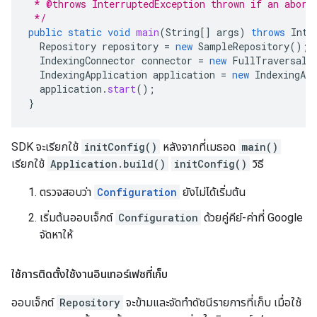
 * @throws InterruptedException thrown if an abort
 */
public
static
void
main
(
String
[]
args
)
throws
Inte
Repository
repository
=
new
SampleRepository
();
IndexingConnector
connector
=
new
FullTraversalC
IndexingApplication
application
=
new
IndexingApp
application
.
start
();
}
SDK จะเรียกใช้
initConfig()
หลังจากที่เมธอด
main()
เรียกใช้
Application.build()
initConfig()
วิธี
ตรวจสอบว่า
Configuration
ยังไม่ได้เริ่มต้น
เริ่มต้นออบเจ็กต์
Configuration
ด้วยคู่คีย์-ค่าที่ Google
จัดหาให้
ใช้การติดตั้งใช้งานอินเทอร์เฟซที่เก็บ
ออบเจ็กต์
Repository
จะข้ามและจัดทำดัชนีรายการที่เก็บ เมื่อใช้