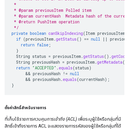
 *
 * @param previousItem Polled item
 * @param currentHash  Metadata hash of the curren
 * @return PushItem operation
 */
private
boolean
canSkipIndexing
(
Item
previousItem
,
if
(
previousItem
.
getStatus
()
==
null
||
previous
return
false
;
}
String
status
=
previousItem
.
getStatus
().
getCode
String
previousHash
=
previousItem
.
getMetadata
()
return
"ACCEPTED"
.
equals
(
status
)
      && 
previousHash
!=
null
      && 
previousHash
.
equals
(
currentHash
);
}
ตั้งค่าสิทธิ์สำหรับรายการ
ที่เก็บใช้
รายการควบคุมการเข้าถึง (ACL)
เพื่อระบุผู้ใช้หรือกลุ่มที่มี
สิทธิ์เข้าถึงรายการ ACL จะแสดงรายการรหัสของผู้ใช้หรือกลุ่มที่ได้