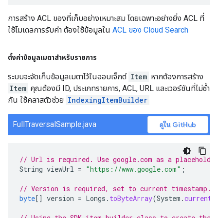
การสร้าง ACL ของที่เก็บอย่างเหมาะสม โดยเฉพาะอย่างยิ่ง ACL ที่
ใช้โมเดลการรับค่า ต้องใช้ข้อมูลใน
ACL ของ Cloud Search
ตั้งค่าข้อมูลเมตาสำหรับรายการ
ระบบจะจัดเก็บข้อมูลเมตาไว้ในออบเจ็กต์
Item
หากต้องการสร้าง
Item
คุณต้องมี ID, ประเภทรายการ, ACL, URL และเวอร์ชันที่ไม่ซ้ำ
กัน ใช้คลาสตัวช่วย
IndexingItemBuilder
FullTraversalSample.java
ดูใน GitHub
// Url is required. Use google.com as a placeholde
String
viewUrl
=
"https://www.google.com"
;
// Version is required, set to current timestamp.
byte
[]
version
=
Longs
.
toByteArray
(
System
.
currentT
// Using the SDK item builder class to create the 