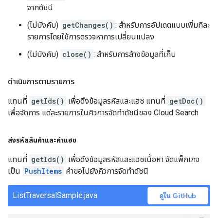
จากดัชนี
(ไม่บังคับ)
getChanges()
: สำหรับการอัปเดตแบบเพิ่มทีละ
รายการโดยใช้การตรวจหาการเปลี่ยนแปลง
(ไม่บังคับ)
close()
: สำหรับการล้างข้อมูลที่เก็บ
ดำเนินการตามรายการ
แทนที่
getIds()
เพื่อดึงข้อมูลรหัสและแฮช แทนที่
getDoc()
เพื่อจัดการ แต่ละรายการในคิวการจัดทำดัชนีของ Cloud Search
ส่งรหัสสินค้าและค่าแฮช
แทนที่
getIds()
เพื่อดึงข้อมูลรหัสและแฮชเนื้อหา จัดแพ็กเกจ
เป็น
PushItems
คำขอไปยังคิวการจัดทำดัชนี
ListTraversalSample.java
ดูใน GitHub