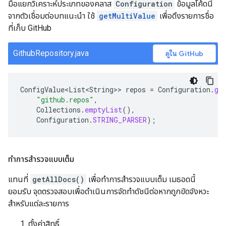
มือแยกวิเคราะห์ประเภทของคลาส
Configuration
ข้อมูลโค้ดนี้
จากตัวเชื่อมต่อบทแนะนำ ใช้
getMultiValue
เพื่อดึงรายการชื่อ
ที่เก็บ GitHub
GithubRepository.java
ดูใน GitHub
ConfigValue<List<String>
>
repos
=
Configuration
.
ge
"github.repos"
,
Collections
.
emptyList
(),
Configuration
.
STRING_PARSER
);
ทำการสำรวจแบบเต็ม
แทนที่
getAllDocs()
เพื่อทำการสำรวจแบบเต็ม เมธอดนี้
ยอมรับ จุดตรวจสอบเพื่อดำเนินการจัดทำดัชนีต่อหากถูกขัดจังหวะ
สำหรับแต่ละรายการ
ตั้งค่าสิทธิ์