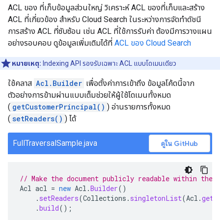
ACL ของ ที่เก็บข้อมูลส่วนใหญ่ วิเคราะห์ ACL ของที่เก็บและสร้าง
ACL ที่เกี่ยวข้อง สำหรับ Cloud Search ในระหว่างการจัดทำดัชนี
การสร้าง ACL ที่ซับซ้อน เช่น ACL ที่ใช้การรับค่า ต้องมีการวางแผน
อย่างรอบคอบ ดูข้อมูลเพิ่มเติมได้ที่
ACL ของ Cloud Search
หมายเหตุ:
Indexing API รองรับเฉพาะ ACL แบบโดเมนเดียว
ใช้คลาส
Acl.Builder
เพื่อตั้งค่าการเข้าถึง ข้อมูลโค้ดนี้จาก
ตัวอย่างการข้ามผ่านแบบเต็มช่วยให้ผู้ใช้โดเมนทั้งหมด
(
getCustomerPrincipal()
) อ่านรายการทั้งหมด
(
setReaders()
) ได้
FullTraversalSample.java
ดูใน GitHub
// Make the document publicly readable within the 
Acl
acl
=
new
Acl
.
Builder
()
.
setReaders
(
Collections
.
singletonList
(
Acl
.
getC
.
build
();