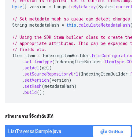
// Version is required, set to current timestamp.
byte
[]
version
=
Longs
.
toByteArray
(
System
.
currentT
// Set metadata hash so queue can detect changes
String
metadataHash
=
this
.
calculateMetadataHash
(
d
// Using the SDK item builder class to create the 
// appropriate attributes. This can be expanded to
// fields etc.
Item
item
=
IndexingItemBuilder
.
fromConfiguration
(
.
setItemType
(
IndexingItemBuilder
.
ItemType
.
CONT
.
setAcl
(
acl
)
.
setSourceRepositoryUrl
(
IndexingItemBuilder
.
Fi
.
setVersion
(
version
)
.
setHash
(
metadataHash
)
.
build
();
สร้างรายการที่จัดทำดัชนีได้
ListTraversalSample.java
ดูใน GitHub