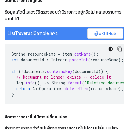
จัดการรายการที่ถูกลบ
ข้อมูลโค้ดนี้แสดงวิธีตรวจสอบว่ามีรายการอยู่หรือไม่ และลบรายการ
หากไม่มี
ListTraversalSample.java
ดูใน GitHub
String
resourceName
=
item
.
getName
();
int
documentId
=
Integer
.
parseInt
(
resourceName
);
if
(
!
documents
.
containsKey
(
documentId
))
{
// Document no longer exists -- delete it
log
.
info
(()
-
>
String
.
format
(
"Deleting document
return
ApiOperations
.
deleteItem
(
resourceName
);
}
จัดการรายการที่ไม่มีการเปลี่ยนแปลง
สำรวจคิวการจัดทำดัชนีเพื่อจัดการรายการที่ไม่มีการเปลี่ยนแปลง