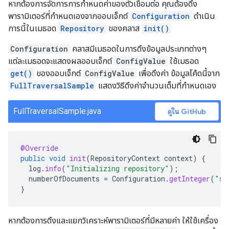
หากต้องการจัดการการกำหนดค่าของตัวเชื่อมต่อ คุณต้องดึง
พารามิเตอร์ที่กำหนดเองจากออบเจ็กต์
Configuration
ดำเนิน
การนี้ในเมธอด
Repository
ของคลาส
init()
Configuration
คลาสมีเมธอดในการดึงข้อมูลประเภทต่างๆ
แต่ละเมธอดจะแสดงผลออบเจ็กต์
ConfigValue
ใช้เมธอด
get()
ของออบเจ็กต์
ConfigValue
เพื่อดึงค่า ข้อมูลโค้ดนี้จาก
FullTraversalSample
แสดงวิธีดึงค่าจำนวนเต็มที่กำหนดเอง
FullTraversalSample.java
ดูใน GitHub
@Override
public
void
init
(
RepositoryContext
context
)
{
log
.
info
(
"Initializing repository"
);
numberOfDocuments
=
Configuration
.
getInteger
(
"sa
}
หากต้องการดึงและแยกวิเคราะห์พารามิเตอร์ที่มีหลายค่า ให้ใช้เครื่อง