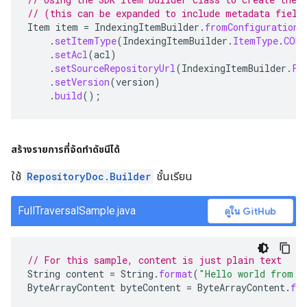
// (this can be expanded to include metadata field
Item
item
=
IndexingItemBuilder
.
fromConfiguration
(
.
setItemType
(
IndexingItemBuilder
.
ItemType
.
CONT
.
setAcl
(
acl
)
.
setSourceRepositoryUrl
(
IndexingItemBuilder
.
Fi
.
setVersion
(
version
)
.
build
();
สร้างรายการที่จัดทำดัชนีได้
ใช้
RepositoryDoc.Builder
ชั้นเรียน
FullTraversalSample.java
ดูใน GitHub
// For this sample, content is just plain text
String
content
=
String
.
format
(
"Hello world from s
ByteArrayContent
byteContent
=
ByteArrayContent
.
fr