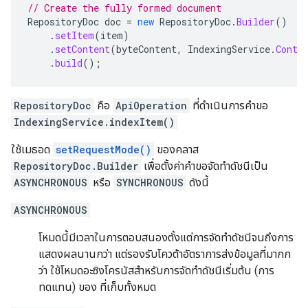
// Create the fully formed document
RepositoryDoc
doc
=
new
RepositoryDoc
.
Builder
()
.
setItem
(
item
)
.
setContent
(
byteContent
,
IndexingService
.
Conte
.
build
();
RepositoryDoc
คือ
ApiOperation
ที่ดำเนินการคำขอ
IndexingService.indexItem()
ใช้เมธอด
setRequestMode()
ของคลาส
RepositoryDoc.Builder
เพื่อตั้งค่าคำขอจัดทำดัชนีเป็น
ASYNCHRONOUS
หรือ
SYNCHRONOUS
ดังนี้
ASYNCHRONOUS
โหมดนี้มีเวลาในการตอบสนองตั้งแต่การจัดทำดัชนีจนถึงการ
แสดงผลนานกว่า แต่รองรับโควต้าอัตราการส่งข้อมูลที่มากก
ว่า ใช้โหมดอะซิงโครนัสสำหรับการจัดทำดัชนีเริ่มต้น (การ
ทดแทน) ของ ที่เก็บทั้งหมด