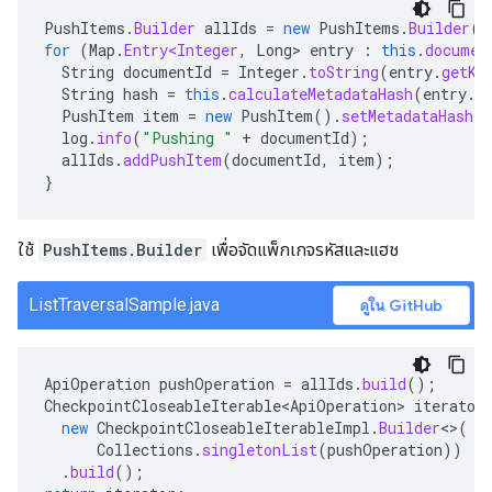
PushItems
.
Builder
allIds
=
new
PushItems
.
Builder
()
for
(
Map
.
Entry<Integer
,
Long
>
entry
:
this
.
documen
String
documentId
=
Integer
.
toString
(
entry
.
getKe
String
hash
=
this
.
calculateMetadataHash
(
entry
.
g
PushItem
item
=
new
PushItem
().
setMetadataHash
(
h
log
.
info
(
"Pushing "
+
documentId
);
allIds
.
addPushItem
(
documentId
,
item
);
}
ใช้
PushItems.Builder
เพื่อจัดแพ็กเกจรหัสและแฮช
ListTraversalSample.java
ดูใน GitHub
ApiOperation
pushOperation
=
allIds
.
build
();
CheckpointCloseableIterable<ApiOperation>
iterator
new
CheckpointCloseableIterableImpl
.
Builder
<>
(
Collections
.
singletonList
(
pushOperation
))
.
build
();