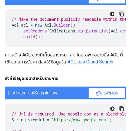
// Make the document publicly readable within the 
Acl
acl
=
new
Acl
.
Builder
()
.
setReaders
(
Collections
.
singletonList
(
Acl
.
getC
.
build
();
การสร้าง ACL ของที่เก็บอย่างเหมาะสม โดยเฉพาะอย่างยิ่ง ACL ที่
ใช้โมเดลการรับค่า ต้องใช้ข้อมูลใน
ACL ของ Cloud Search
ตั้งค่าข้อมูลเมตาสำหรับรายการ
ListTraversalSample.java
ดูใน GitHub
// Url is required. Use google.com as a placeholde
String
viewUrl
=
"https://www.google.com"
;