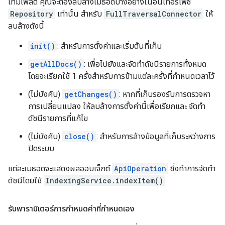
เทมเพลต คุณจะต้องลบล้างเมธอดบางอย่างในอินเทอร์เฟซ
Repository
เท่านั้น สำหรับ
FullTraversalConnector
ให้
ลบล้างดังนี้
init()
: สำหรับการตั้งค่าและเริ่มต้นที่เก็บ
getAllDocs()
: เพื่อไปยังและจัดทำดัชนีรายการทั้งหมด
โดยจะเรียกใช้ 1 ครั้งสำหรับการข้ามแต่ละครั้งที่กำหนดเวลาไว้
(ไม่บังคับ)
getChanges()
: หากที่เก็บรองรับการตรวจหา
การเปลี่ยนแปลง ให้ลบล้างการตั้งค่านี้เพื่อเรียกและ จัดทำ
ดัชนีรายการที่แก้ไข
(ไม่บังคับ)
close()
: สำหรับการล้างข้อมูลที่เก็บระหว่างการ
ปิดระบบ
แต่ละเมธอดจะแสดงผลออบเจ็กต์
ApiOperation
ซึ่งทำการจัดทำ
ดัชนีโดยใช้
IndexingService.indexItem()
รับพารามิเตอร์การกำหนดค่าที่กำหนดเอง