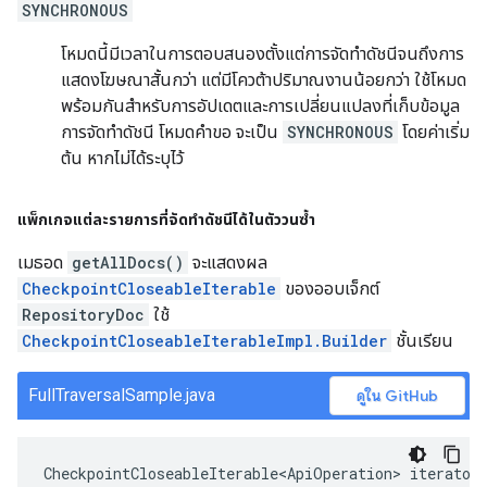
SYNCHRONOUS
โหมดนี้มีเวลาในการตอบสนองตั้งแต่การจัดทำดัชนีจนถึงการ
แสดงโฆษณาสั้นกว่า แต่มีโควต้าปริมาณงานน้อยกว่า ใช้โหมด
พร้อมกันสำหรับการอัปเดตและการเปลี่ยนแปลงที่เก็บข้อมูล
การจัดทำดัชนี โหมดคำขอ จะเป็น
SYNCHRONOUS
โดยค่าเริ่ม
ต้น หากไม่ได้ระบุไว้
แพ็กเกจแต่ละรายการที่จัดทำดัชนีได้ในตัววนซ้ำ
เมธอด
getAllDocs()
จะแสดงผล
CheckpointCloseableIterable
ของออบเจ็กต์
RepositoryDoc
ใช้
CheckpointCloseableIterableImpl.Builder
ชั้นเรียน
FullTraversalSample.java
ดูใน GitHub
CheckpointCloseableIterable<ApiOperation>
iterator