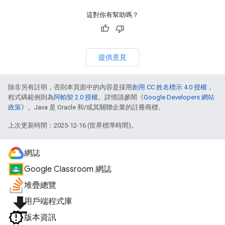
這對你有幫助嗎？
提供意見
除非另有註明，否則本頁面中的內容是採用
創用 CC 姓名標示 4.0 授權
，
程式碼範例則為
阿帕契 2.0 授權
。詳情請參閱《
Google Developers 網站
政策
》。Java 是 Oracle 和/或其關聯企業的註冊商標。
上次更新時間：2025-12-16 (世界標準時間)。
網誌
Google Classroom 網誌
堆疊總覽
file_download
用戶端程式庫
版本資訊