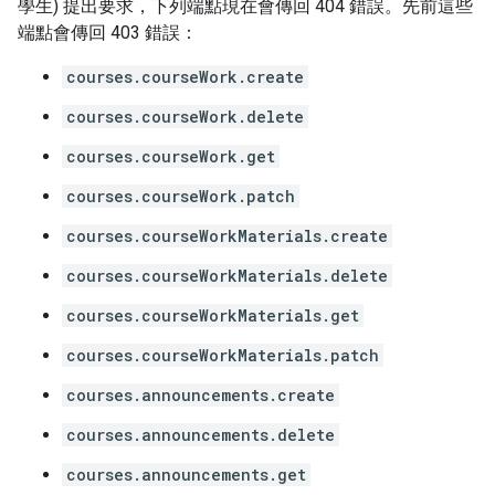
學生) 提出要求，下列端點現在會傳回 404 錯誤。先前這些
端點會傳回 403 錯誤：
courses.courseWork.create
courses.courseWork.delete
courses.courseWork.get
courses.courseWork.patch
courses.courseWorkMaterials.create
courses.courseWorkMaterials.delete
courses.courseWorkMaterials.get
courses.courseWorkMaterials.patch
courses.announcements.create
courses.announcements.delete
courses.announcements.get