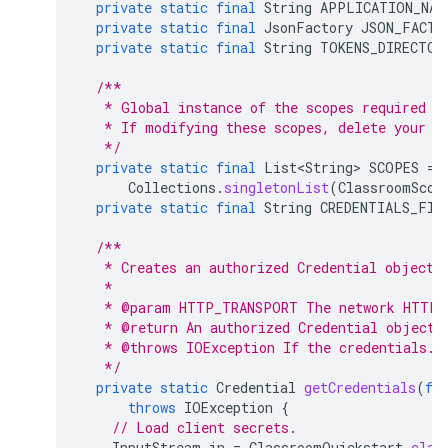
private
static
final
String
APPLICATION_NAM
private
static
final
JsonFactory
JSON_FACTO
private
static
final
String
TOKENS_DIRECTOR
/**
   * Global instance of the scopes required b
   * If modifying these scopes, delete your p
   */
private
static
final
List<String>
SCOPES
=
Collections
.
singletonList
(
ClassroomScop
private
static
final
String
CREDENTIALS_FIL
/**
   * Creates an authorized Credential object.
   *
   * @param HTTP_TRANSPORT The network HTTP 
   * @return An authorized Credential object.
   * @throws IOException If the credentials.j
   */
private
static
Credential
getCredentials
(
fi
throws
IOException
{
// Load client secrets.
InputStream
in
=
ClassroomQuickstart
.
clas