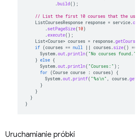
.
build
();
// List the first 10 courses that the use
ListCoursesResponse
response
=
service
.
co
.
setPageSize
(
10
)
.
execute
();
List<Course>
courses
=
response
.
getCourse
if
(
courses
==
null
||
courses
.
size
()
==
System
.
out
.
println
(
"No courses found."
)
}
else
{
System
.
out
.
println
(
"Courses:"
);
for
(
Course
course
:
courses
)
{
System
.
out
.
printf
(
"%s\n"
,
course
.
getN
}
}
}
}
Uruchamianie próbki