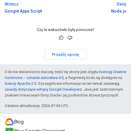
Wstecz
Dalej
Google Apps Script
Node.js
Czy te wskazówki były pomocne?
Prześlij opinię
O ile nie stwierdzono inaczej, treść tej strony jest objęta
licencją Creative
Commons – uznanie autorstwa 4.0
, a fragmenty kodu są dostępne na
licencji Apache 2.0
. Szczegółowe informacje na ten temat zawierają
zasady dotyczące witryny Google Developers
. Java jest zastrzeżonym
znakiem towarowym firmy Oracle i jej podmiotów stowarzyszonych.
Ostatnia aktualizacja: 2026-07-04 UTC.
Blog