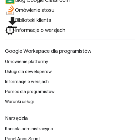
Blog Google Classroom
Omówienie stosu
file_download
Biblioteki klienta
Informacje o wersjach
Google Workspace dla programistów
Omówienie platformy
Usługi dla deweloperów
Informacje o wersjach
Pomoc dla programistów
Warunki usługi
Narzędzia
Konsola administracyjna
Panel Apps Script