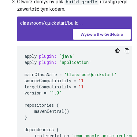
Otwórz domyślny plik
build.gradle
i zastąp jego
zawartość tym kodem:
classroom/quickstart/build.gradle
Wyświetl w GitHubie
apply
plugin:
'java'
apply
plugin:
'application'
mainClassName
=
'ClassroomQuickstart'
sourceCompatibility
=
11
targetCompatibility
=
11
version
=
'1.0'
repositories
{
mavenCentral
()
}
dependencies
{
implementation
'com.google.api-client:goo