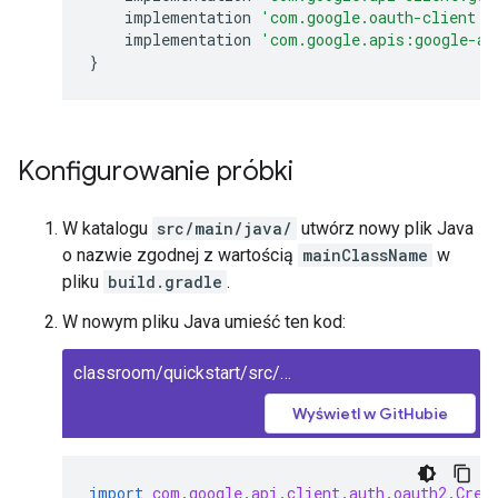
implementation
'com.google.oauth-client:g
implementation
'com.google.apis:google-ap
}
Konfigurowanie próbki
W katalogu
src/main/java/
utwórz nowy plik Java
o nazwie zgodnej z wartością
mainClassName
w
pliku
build.gradle
.
W nowym pliku Java umieść ten kod:
classroom/quickstart/src/main/java/ClassroomQuickstart.java
Wyświetl w GitHubie
import
com.google.api.client.auth.oauth2.Cred