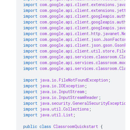
import
com.google.api.client.extensions.java6
import
com.google.api.client.extensions.jetty
import
com.google.api.client.googleapis.auth.
import
com.google.api.client.googleapis.auth.
import
com.google.api.client.googleapis.javan
import
com.google.api.client.http.javanet.Net
import
com.google.api.client.json.JsonFactory
import
com.google.api.client.json.gson.GsonFa
import
com.google.api.client.util.store.FileD
import
com.google.api.services.classroom.Clas
import
com.google.api.services.classroom.mode
import
com.google.api.services.classroom.Clas
import
java.io.FileNotFoundException
;
import
java.io.IOException
;
import
java.io.InputStream
;
import
java.io.InputStreamReader
;
import
java.security.GeneralSecurityException
import
java.util.Collections
;
import
java.util.List
;
public
class
ClassroomQuickstart
{