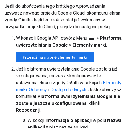
Jeśli do ukończenia tego krótkiego wprowadzenia
używasz nowego projektu Google Cloud, skonfiguruj ekran
zgody OAuth. Jeśli ten krok został już wykonany w
przypadku projektu Cloud, przejdź do następnej sekcji.
menu
W konsoli Google API otwórz Menu
>
Platforma
uwierzytelniania Google
>
Elementy marki
.
Przejdź na stronę Elementy marki
Jeśli platforma uwierzytelniania Google została już
skonfigurowana, możesz skonfigurować te
ustawienia ekranu zgody OAuth w sekcjach
Elementy
marki
,
Odbiorcy
i
Dostęp do danych
. Jeśli zobaczysz
komunikat
Platforma uwierzytelniania Google nie
została jeszcze skonfigurowana
, kliknij
Rozpocznij
:
W sekcji
Informacje o aplikacji
w polu
Nazwa
aplikacji
wpisz nazwę aplikacji.