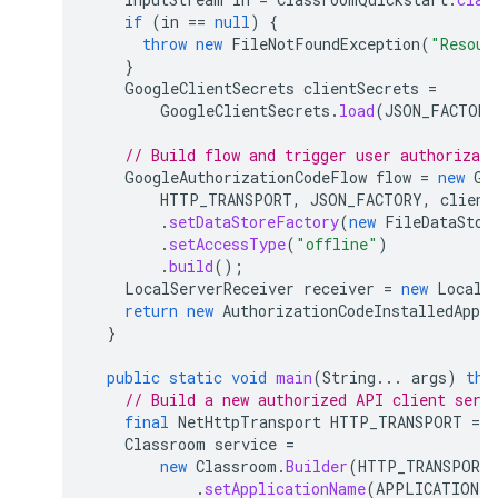
if
(
in
==
null
)
{
throw
new
FileNotFoundException
(
"Resour
}
GoogleClientSecrets
clientSecrets
=
GoogleClientSecrets
.
load
(
JSON_FACTORY
// Build flow and trigger user authorizati
GoogleAuthorizationCodeFlow
flow
=
new
Go
HTTP_TRANSPORT
,
JSON_FACTORY
,
client
.
setDataStoreFactory
(
new
FileDataStor
.
setAccessType
(
"offline"
)
.
build
();
LocalServerReceiver
receiver
=
new
LocalS
return
new
AuthorizationCodeInstalledApp
(
}
public
static
void
main
(
String
...
args
)
thr
// Build a new authorized API client serv
final
NetHttpTransport
HTTP_TRANSPORT
=
Classroom
service
=
new
Classroom
.
Builder
(
HTTP_TRANSPORT
.
setApplicationName
(
APPLICATION_N