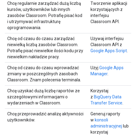
Chcę regularnie zarządzać dużą liczbą
Tworzenie aplikacji
kursów, użytkowników lub innych
korzystających z
zasobów Classroom. Potrafię pisać kod
interfejsu
i utrzymywać infrastrukturę
Classroom API.
oprogramowania.
Chcę od czasu do czasu zarządzać
Używaj interfejsu
niewielką liczbą zasobów Classroom.
Classroom API z
Potrafię pisać niewielkie ilości kodu przy
Google Apps Script
.
niewielkim nakładzie pracy.
Chcę od czasu do czasu wprowadzać
Użyj
Google Apps
zmiany w poszczególnych zasobach
Manager
.
Classroom. Znam polecenia terminala.
Chcę uzyskać dużą liczbę raportów ze
Korzystaj
szczegółowymi informacjami o
z
BigQuery Data
wydarzeniach w Classroom.
Transfer Service
.
Chcę przeprowadzić analizę aktywności
Generuj raporty
użytkowników.
w
konsoli
administracyjnej
lub
korzystaj