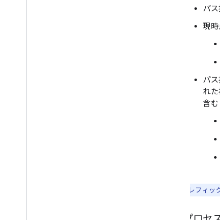
パス
現時
パス
れた
含む
注:
パス プレフィッ
開発プロセ