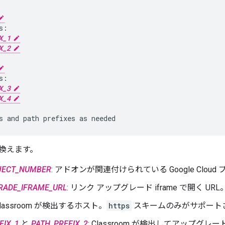
:

X_1
X_2
:

X_3
X_4
換えます。
JECT_NUMBER
: アドオンが関連付けられている Google Clou
RADE_IFRAME_URL
: リンク アップグレード iframe で開く URL
 Classroom が検出するホスト。
https
スキームのみがサポート
FIX_1
と
PATH_PREFIX_2
: Classroom が検出してアップグレ