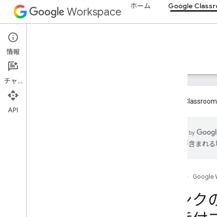
ホーム
Google Class
Workspace
Google Classroom
情報
概要
ガイド
リファレンス
サポート
チャット
Google Cla
API
概要
Integration paths
は誤りが含まれる
Google との提携
ロードマップとプレビュー機能
ホーム
Google 
使ってみる
リンクの
基本的なコンセプト
オンボーディング