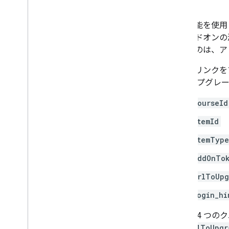
サードパーティ Cookie のサポー
ト終了に備える
アドオンを無効にする、無効にす
この機能を使用
る
クをアドオンの
既知の問題
されるのは、ア
確認プロセス
ガイド付きチュートリアル
教師がリンクを
アドオンの要件
ク アップグレード
課題
courseId
Classroom の共有ボタン
生徒情報システム向け One
Roster
itemId
itemType
Classroom API
コース
addOnTo
コースワーク
urlToUpg
学習目標
成績
login_hi
名簿と保護者
状態の変化
最初の 4 つの
トラブルシューティング
す。
urlToUpgr