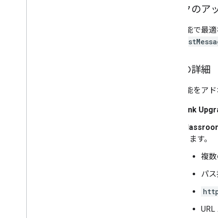
リンクのアップ
この機能で最適
ら、
postMessa
構成の詳細
この機能をアド
Link Upg
Class
きます。
複数
パス
htt
UR