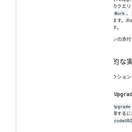
後、他のクエリ
courseWork
、
ができます。i
できます。
アドオンの添付
技術的な
このセクション
url
To
Upgra
urlToUpgrade
式で取得するには
は、
decodeUR