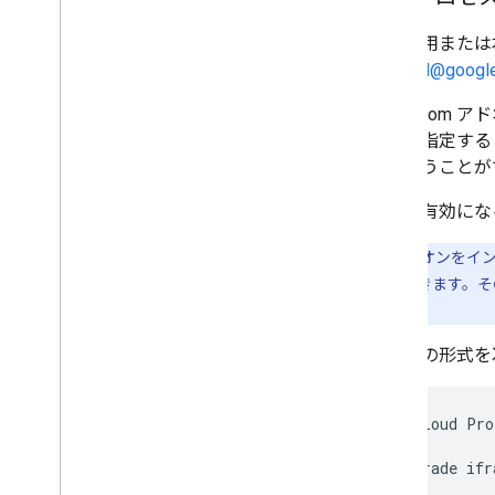
テスト用または本
external@googl
Classroo
構成を指定する
トを行うことが
構成が有効にな
重要:
アドオンをイン
プグレードできます。そ
す。
メールの形式を
Google Cloud Pro
Link Upgrade ifr