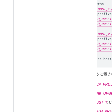
URL Patterns:

-   Host:
HOST_1
-   Path prefixes
  -   
PATH_PREFI
  -   
PATH_PREFI
-   Host:
HOST_2
-   Path prefixes
  -   
PATH_PREFI
  -   
PATH_PREFI
次のように置き
GCP_PRO
LINK_UPG
HOST_1
:
PATH_PRE