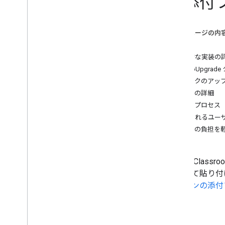
の添付
おすすめの方法
Integration paths
このページの内
Classroom アドオン
概要
はじめに
技術的な実装の
使ってみる
urlToUpgr
デベロッパー ガイド
リンクのアップグ
概要
構成の詳細
Cloud プロジェクトの構成
開発プロセス
iframe とクエリ パラメータの詳
推奨されるユー
細
教師の負担を
新しいタブでコンテンツを開く
SSO によるスムーズなログイン
添付ファイルを操作する
教師が Clas
コピーされたコンテンツを処理す
ル
として貼り付
る
アドオンの添付
アドオン添付ファイルへのリンク
をアップグレード
Classroom の外部で添付ファイル
を作成する
概要