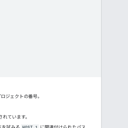
d プロジェクトの番号。
。
されています。
ードを試みる
HOST_1
に関連付けられたパス