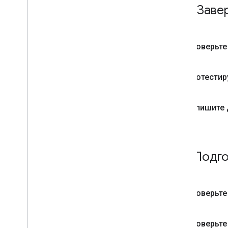
дополнительные вложения
Завер
Создавайте прикрепленные
файлы за пределами Класса
.
Подготовьтесь к прекращению
поддержки сторонних файлов
Проверьте
cookie
Выключите или закройте
надстройку
Протестир
Известные проблемы
Обзор процесса
Запишите 
Пошаговые руководства
Дополнительные требования
Курсовая работа
Кнопка «Поделиться классом»
Подго
One
Roster для студенческих
информационных систем
API класса
Проверьте
Курсы
Курсовая работа
Проверьте 
Цели обучения