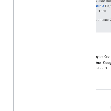
Если не указано иное, к
лицензии Apache 2.0
. По
аффилированных лиц.
Последнее обновление: 2
Блог
Блог Google Кла
Читайте блог разработчиков
Читать блог Goog
Google Workspace
Classroom
Google Workspace для разработчиков
Обзор платформы