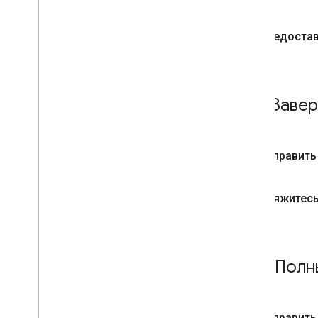
Оценки
Списки и опекуны
Предостав
Изменения состояния
Устранение неполадок
Завер
Отправить
Свяжитесь
Полны
Отправить