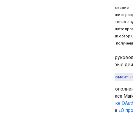
Рекомендации
Содержание
Завершить разр
Пути интеграции
Подготовка к п
Дополнения для Класса
Завершите пров
Введение
Полный обзор G
Начать
После получени
Руководства для разработчиков
Обзор
В этом руковод
Конфигурация облачного
некоторые дей
проекта
сведения о параметрах iframe и
Важный момент:
п
запроса
Открывать контент в новых
Ваше дополнен
вкладках
Workspace Mar
Удобный вход в систему с
проверке OAut
помощью SSO
разделе
«О пр
Взаимодействие с вложениями
Обработка скопированного
контента
Обновите ссылки на