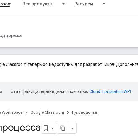
sroom
Все продукты
Ресурсы
оддержка
le Classroom теперь общедоступны для разработчиков! Дополни
Эта страница переведена с помощью
Cloud Translation API
.
e Workspace
Google Classroom
Руководства
процесса