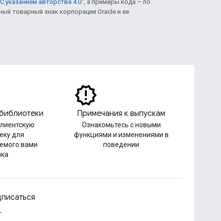
С указанием авторства 4.0"
, а примеры кода – по
нный товарный знак корпорации Oracle и ее
 библиотеки
Примечания к выпускам
клиентскую
Ознакомьтесь с новыми
еку для
функциями и изменениями в
емого вами
поведении
ыка
писаться
г