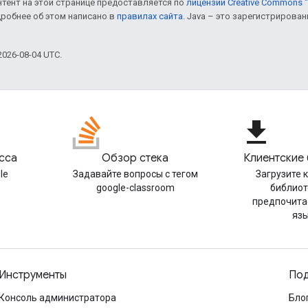
онтент на этой странице предоставляется по
лицензии Creative Commons "
дробнее об этом написано в
правилах сайта
. Java – это зарегистрирова
026-08-04 UTC.
file_download
сса
Обзор стека
Клиентские
le
Задавайте вопросы с тегом
Загрузите 
google-classroom
библиот
предпочита
яз
Инструменты
Под
Консоль администратора
Бло