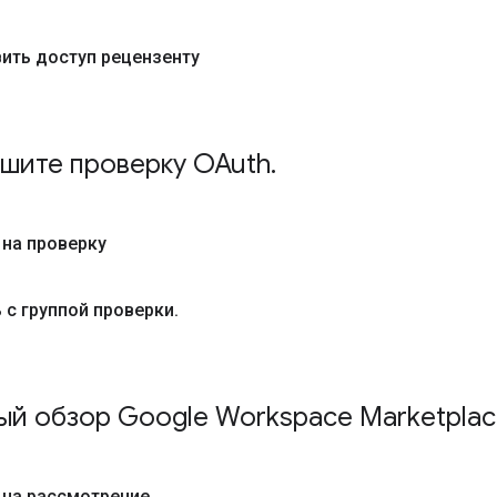
ить доступ рецензенту
шите проверку OAuth
.
 на проверку
 с группой проверки
.
й обзор Google Workspace Marketpla
 на рассмотрение