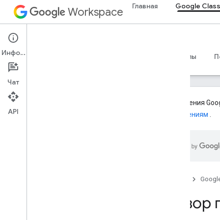
Главная
Google Clas
Workspace
Google Classroom
Информация
Обзор
Руководства
Справочные материалы
П
Чат
Дополнения Goog
API
дополнениям
.
Обзор
Пути интеграции
Партнерство с Google
Дорожная карта и функции
предварительного просмотра
Главная
Googl
Начать
Обзор 
Ключевые идеи
Регистрация