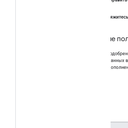
Свяжитесь
После пол
После одобрени
в выбранных в
ваше дополнени