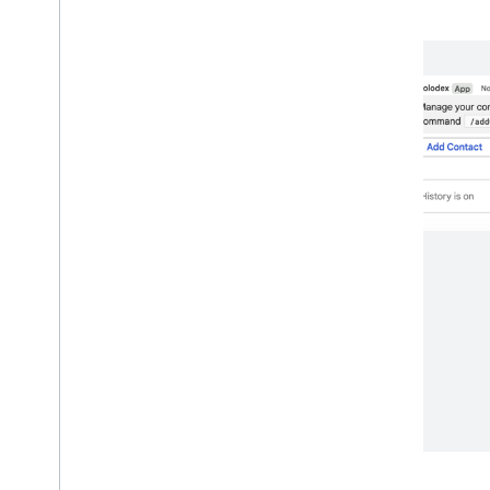
инструментов и API агентов
.
Приложения Google Workspace
Консоль администратора
Облачный поиск
Gmail
Google Calendar
Google Chat
Google Classroom
Google Docs
Google Drive
Google Forms
Google Keep
Google Meet
Google Sheets
Google Sites
Google Slides
Гугл Задачи
Google Сейф