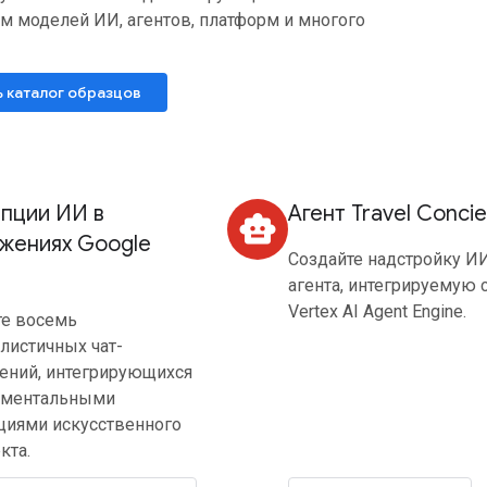
м моделей ИИ, агентов, платформ и многого
 каталог образцов
пции ИИ в
Агент Travel Conci
smart_toy
жениях Google
Создайте надстройку И
агента, интегрируемую 
Vertex AI Agent Engine.
те восемь
листичных чат-
ений, интегрирующихся
аментальными
циями искусственного
кта.