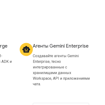
erge
Агенты Gemini Enterprise
smart_toy
И-
Создавайте агенты Gemini
с ADK и
Enterprise, тесно
интегрированные с
хранилищами данных
Workspace, API и приложениями
чата.