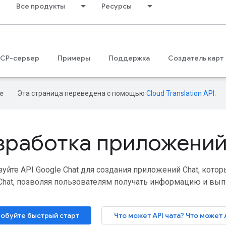
Все продукты
Ресурсы
CP-сервер
Примеры
Поддержка
Создатель карт
Эта страница переведена с помощью
Cloud Translation API
.
зработка приложений
уйте API Google Chat для создания приложений Chat, кото
Chat, позволяя пользователям получать информацию и вып
обуйте быстрый старт
Что может API чата? Что может 