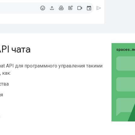
PI чата
hat API для программного управления такими
 как:
ства
ия
я