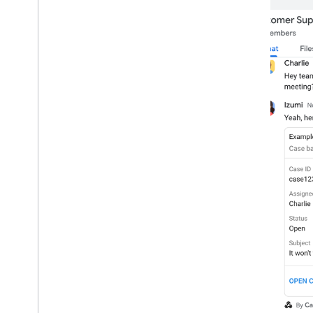
рассылку
Присоединяйтесь к программе
предварительного просмотра для
разработчиков
Изучите наш канал на You
Tube
Партнерство с Google Workspace
Посещайте мероприятия Google
Developers