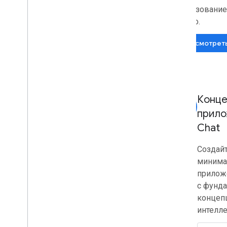
использование
другого.
Просмотреть
Конце
smart_toy
прило
Chat
Создай
минима
прилож
с фунд
концеп
интелле