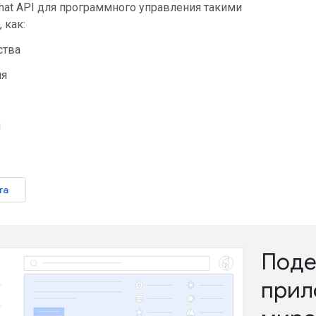
hat API для программного управления такими
 как:
ства
ия
я
та
Поде
прил