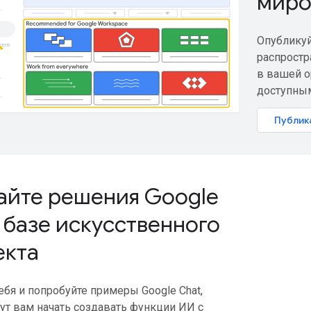
мир
Опубликуй
распростр
в вашей о
доступным
Публик
айте решения Google
 базе искусственного
екта
ебя и попробуйте примеры Google Chat,
ут вам начать создавать функции ИИ с