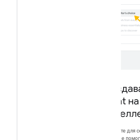
Создав
Chat на
интелл
Откройте для с
которые помог