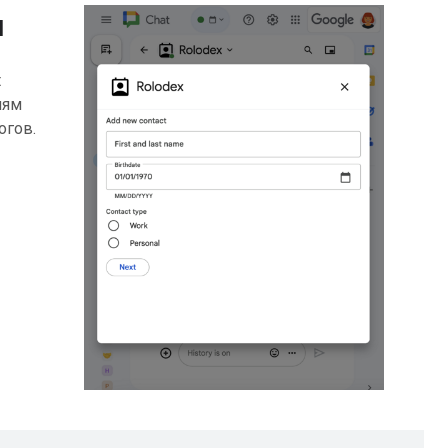
й
t
лям
огов.