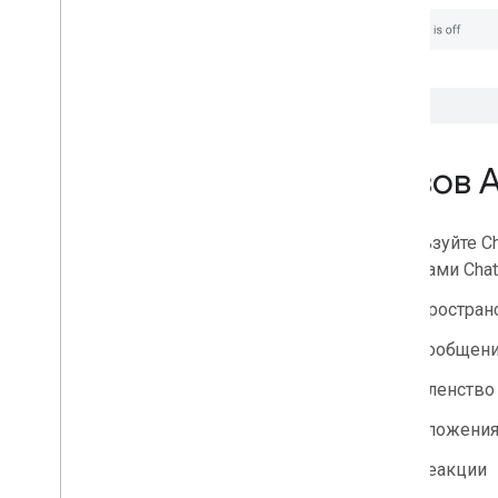
Вызов A
Используйте C
ресурсами Chat,
Простран
Сообщен
Членство
Вложени
Реакции