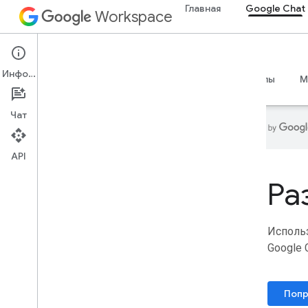
Главная
Google Chat
Workspace
Google Chat
Информация
Обзор
Руководства
Справочные материалы
M
Чат
API
Главная
Ра
Продукты для разработчиков
Начать
Создавать с помощью ИИ
,
Использ
Создавать с помощью ИИ
,
Google 
Создавать с помощью ИИ
,
Создавать с помощью ИИ
Попробуй это сейчас
Стандартизированная модель
Попр
Google Workspace для