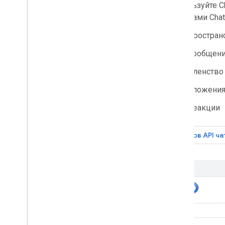
,Используйте C
ресурсами Chat,
Простран
Сообщен
Членство
Вложени
Реакции
Вызов API ча