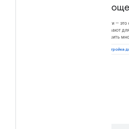
Упроще
Подпишитесь на мероприятия
Google Workspace
Диалоги — это
открывают для
Расширяйте
,
автоматизируйте и
делитесь
завершить мно
Обзор
Дополнения
Настройка д
Apps Script
Приложения для чата
Приложения для Диска
Торговая площадка
Примечания к выпускам
Последние изменения продукта
Указатель примечаний к выпуску
Новости
Подписывайтесь на нашу новостную