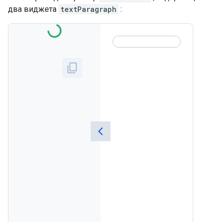
два виджета
textParagraph
: