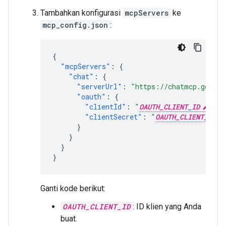
Tambahkan konfigurasi
mcpServers
ke
mcp_config.json
:
{
"mcpServers"
:
{
"chat"
:
{
"serverUrl"
:
"https://chatmcp.google
"oauth"
:
{
"clientId"
:
"
OAUTH_CLIENT_ID
"
,
"clientSecret"
:
"
OAUTH_CLIENT_SECR
}
}
}
}
Ganti kode berikut:
OAUTH_CLIENT_ID
: ID klien yang Anda
buat.