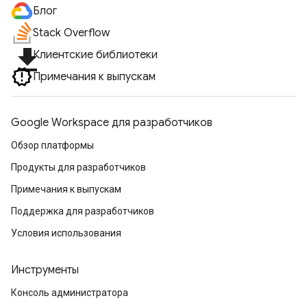
Блог
Stack Overflow
file_download
Клиентские библиотеки
Примечания к выпускам
Google Workspace для разработчиков
Обзор платформы
Продукты для разработчиков
Примечания к выпускам
Поддержка для разработчиков
Условия использования
Инструменты
Консоль администратора