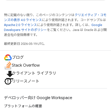
特に記載のない限り、このページのコンテンツは
クリエイティブ・コモ
ンズの表示 4.0 ライセンス
により使用許諾されます。コードサンプルは
Apache 2.0 ライセンス
により使用許諾されます。詳しくは、
Google
Developers サイトのポリシー
をご覧ください。Java は Oracle および関
連会社の登録商標です。
最終更新日 2026-05-19 UTC。
ブログ
Stack Overflow
file_download
クライアント ライブラリ
リリースノート
デベロッパー向け Google Workspace
プラットフォームの概要