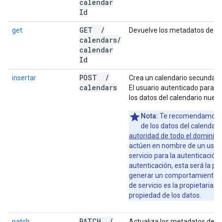
calendar
Id
GET
/
get
Devuelve los metadatos de un
calendars
/
calendar
Id
POST
/
insertar
Crea un calendario secundario
calendars
El usuario autenticado para la
los datos del calendario nuevo
Nota:
Te recomendamos qu
de los datos del calendari
autoridad de todo el dominio
p
actúen en nombre de un usuar
servicio para la autenticación.
autenticación, esta será la pr
generar un comportamiento in
de servicio es la propietaria d
propiedad de los datos.
PATCH
/
patch
Actualiza los metadatos de u