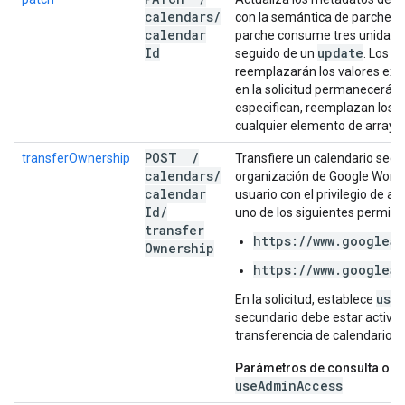
calendars
/
con la semántica de parches. 
calendar
parche consume tres unidades
Id
update
seguido de un
. Los v
reemplazarán los valores exi
en la solicitud permanecerán 
especifican, reemplazan los a
cualquier elemento de array a
POST
/
transferOwnership
Transfiere un calendario secu
calendars
/
organización de Google Works
calendar
usuario con el privilegio de a
Id
/
uno de los siguientes permiso
transfer
https://www.googleap
Ownership
https://www.googleap
use
En la solicitud, establece
secundario debe estar activo 
transferencia de calendarios i
Parámetros de consulta obli
useAdminAccess