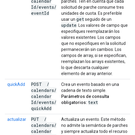
calendar
parches. Ten en cuenta que cada
Id
/
events
/
solicitud de parche consume tres
event
Id
unidades de cuota. Es preferible
get
usar un
seguido de un
update
. Los valores de campo que
especifiques reemplazarán los
valores existentes. Los campos
que no especifiques en la solicitud
permanecerán sin cambios. Los
campos de array, si se especifican,
reemplazan los arrays existentes,
lo que descarta cualquier
elemento de array anterior.
POST
/
quickAdd
Crea un evento basado en una
calendars
/
cadena de texto simple.
calendar
Parámetros de consulta
Id
/
events
/
text
obligatorios:
quick
Add
PUT
/
actualizar
Actualiza un evento. Este método
calendars
/
no admite la semántica de parches
calendar
y siempre actualiza todo el recurso