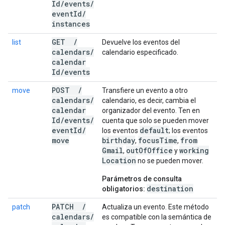
Id
/
events
/
event
Id
/
instances
GET
/
list
Devuelve los eventos del
calendars
/
calendario especificado.
calendar
Id
/
events
POST
/
move
Transfiere un evento a otro
calendars
/
calendario, es decir, cambia el
calendar
organizador del evento. Ten en
Id
/
events
/
cuenta que solo se pueden mover
event
Id
/
default
los eventos
; los eventos
move
birthday
focus
Time
from
,
,
Gmail
out
Of
Office
working
,
y
Location
no se pueden mover.
Parámetros de consulta
destination
obligatorios:
PATCH
/
patch
Actualiza un evento. Este método
calendars
/
es compatible con la semántica de