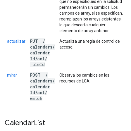
que no especifiques en la solicitud
permanecerán sin cambios. Los
campos de array, si se especifican,
reemplazan los arrays existentes,
lo que descarta cualquier
elemento de array anterior.
PUT
/
actualizar
Actualiza una regla de control de
calendars
/
acceso.
calendar
Id
/
acl
/
rule
Id
POST
/
mirar
Observa los cambios en los
calendars
/
recursos de LCA.
calendar
Id
/
acl
/
watch
Calendar
List