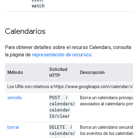
watch
Calendarios
Para obtener detalles sobre el recurso Calendars, consulta
la página de
representación de recursos
.
Solicitud
Método
Descripción
HTTP
Los URIs son relativos a https://www.googleapis.com/calendar/v3, a
POST
/
sencillo
Borra un calendario principal.
calendars
/
asociados al calendario princi
calendar
Id
/
clear
DELETE
/
borrar
Borra un calendario secundari
calendars
/
los eventos de los calendarios