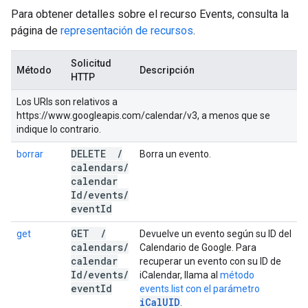
Para obtener detalles sobre el recurso Events, consulta la
página de
representación de recursos
.
Solicitud
Método
Descripción
HTTP
Los URIs son relativos a
https://www.googleapis.com/calendar/v3, a menos que se
indique lo contrario.
DELETE
/
borrar
Borra un evento.
calendars
/
calendar
Id
/
events
/
event
Id
GET
/
get
Devuelve un evento según su ID del
calendars
/
Calendario de Google. Para
calendar
recuperar un evento con su ID de
Id
/
events
/
iCalendar, llama al
método
event
Id
events.list con el parámetro
iCalUID
.