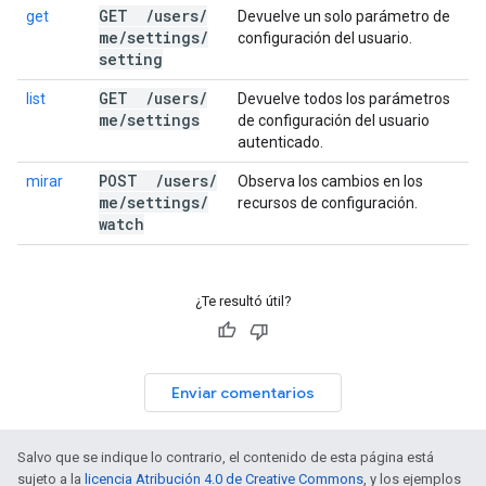
GET
/
users
/
get
Devuelve un solo parámetro de
me
/
settings
/
configuración del usuario.
setting
GET
/
users
/
list
Devuelve todos los parámetros
me
/
settings
de configuración del usuario
autenticado.
POST
/
users
/
mirar
Observa los cambios en los
me
/
settings
/
recursos de configuración.
watch
¿Te resultó útil?
Enviar comentarios
Salvo que se indique lo contrario, el contenido de esta página está
sujeto a la
licencia Atribución 4.0 de Creative Commons
, y los ejemplos