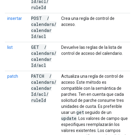
Id
/
acl
/
rule
Id
POST
/
insertar
Crea una regla de control de
calendars
/
acceso.
calendar
Id
/
acl
GET
/
list
Devuelve las reglas de la lista de
calendars
/
control de acceso del calendario.
calendar
Id
/
acl
PATCH
/
patch
Actualiza una regla de control de
calendars
/
acceso. Este método es
calendar
compatible con la semántica de
Id
/
acl
/
parches. Ten en cuenta que cada
rule
Id
solicitud de parche consume tres
unidades de cuota. Es preferible
get
usar un
seguido de un
update
. Los valores de campo que
especifiques reemplazarán los
valores existentes. Los campos