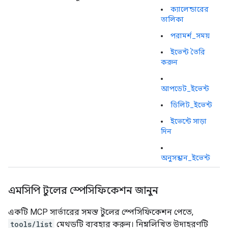
ক্যালেন্ডারের
তালিকা
পরামর্শ_সময়
ইভেন্ট তৈরি
করুন
আপডেট_ইভেন্ট
ডিলিট_ইভেন্ট
ইভেন্টে সাড়া
দিন
অনুসন্ধান_ইভেন্ট
এমসিপি টুলের স্পেসিফিকেশন জানুন
একটি MCP সার্ভারের সমস্ত টুলের স্পেসিফিকেশন পেতে,
tools/list
মেথডটি ব্যবহার করুন। নিম্নলিখিত উদাহরণটি