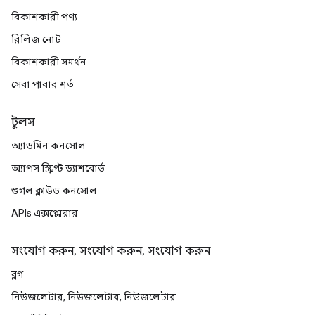
বিকাশকারী পণ্য
রিলিজ নোট
বিকাশকারী সমর্থন
সেবা পাবার শর্ত
টুলস
অ্যাডমিন কনসোল
অ্যাপস স্ক্রিপ্ট ড্যাশবোর্ড
গুগল ক্লাউড কনসোল
APIs এক্সপ্লোরার
সংযোগ করুন, সংযোগ করুন, সংযোগ করুন
ব্লগ
নিউজলেটার, নিউজলেটার, নিউজলেটার