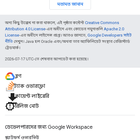
মতামত জানান
অন্য কিছু উল্লেখ না করা থাকলে, এই পৃষ্ঠার কন্টেন্ট
Creative Commons
Attribution 4.0 License
-এর অধীনে এবং কোডের নমুনাগুলি
Apache 2.0
License
-এর অধীনে লাইসেন্স প্রাপ্ত। আরও জানতে,
Google Developers সাইট
নীতি
দেখুন। Java হল Oracle এবং/অথবা তার অ্যাফিলিয়েট সংস্থার রেজিস্টার্ড
ট্রেডমার্ক।
2026-07-17 UTC-তে শেষবার আপডেট করা হয়েছে।
ব্লগ
স্ট্যাক ওভারফ্লো
file_download
ক্লায়েন্ট লাইব্রেরি
রিলিজ নোট
ডেভেলপারদের জন্য Google Workspace
প্ল্যাটফর্ম ওভারভিউ