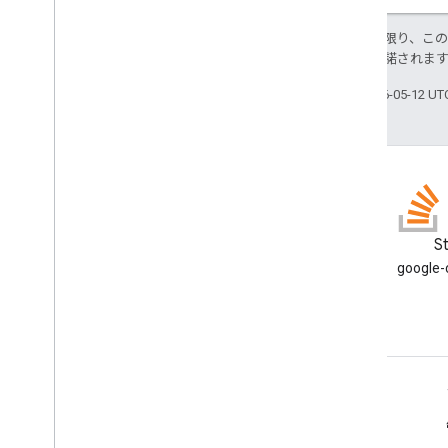
特に記載のない限り、こ
ス
により使用許諾されま
最終更新日 2026-05-12 U
ブログ
S
Google Workspace Developers
google
ブログを読む
デベロッパー向け Google Workspace
プラットフォームの概要