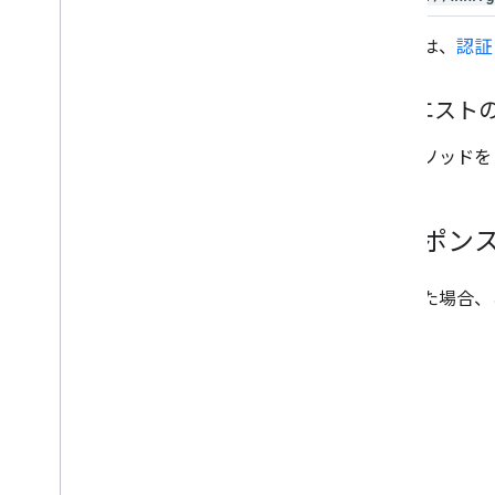
詳しくは、
認証
リクエスト
このメソッドを
レスポン
成功した場合、