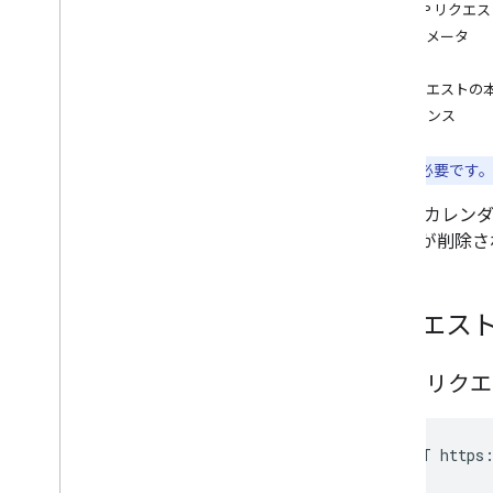
delete
HTTP リクエ
get
パラメータ
insert
承認
patch
リクエストの
transfer
Ownership
レスポンス
update
チャンネル
注:
認証
が必要です
カラー
メイン カレン
イベント
の予定が削除さ
予定の有無
設定
クライアント ライブラリ
リクエス
使用制限
HTTP リク
POST https: