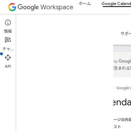
ホーム
Google Calend
Workspace
Google Calendar
情報
概要
ガイド
リファレンス
MCP サーバー
サポ
チャット
API
は誤りが含まれる
Calendar API
v3
ホーム
Google 
リソースの概要
Acl
Calendar
カレンダー リスト
カレンダー
概要
このページの内
clear
リクエスト