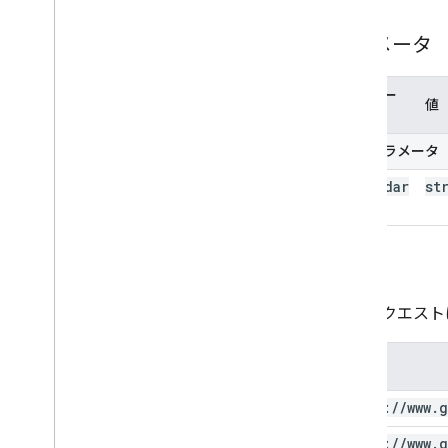
パラメータ
パラメー
値
タ名
パスパラメータ
calendar
st
Id
承認
このリクエスト
範囲
https:
/
/
www
.
g
https:
/
/
www
.
g