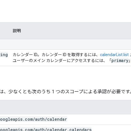
説明
ring
カレンダー ID。カレンダー ID を取得するには、
calendarList.list
primary
ユーザーのメイン カレンダーにアクセスするには、「
は、少なくとも次のうち 1 つのスコープによる承認が必要です
oogleapis
.
com
/
auth
/
calendar
oogleapis
.
com
/
auth
/
calendar
.
calendars