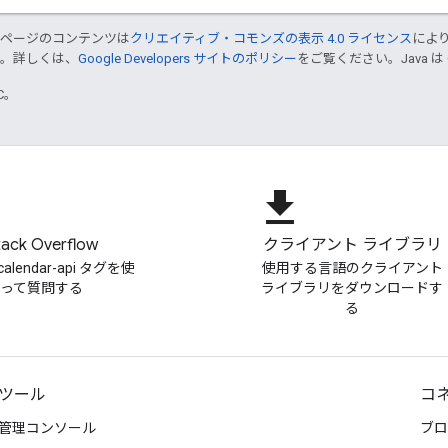
のページのコンテンツは
クリエイティブ・コモンズの表示 4.0 ライセンス
によ
す。詳しくは、
Google Developers サイトのポリシー
をご覧ください。Java は
TC。
file_download
tack Overflow
クライアント ライブラリ
-calendar-api タグを使
使用する言語のクライアント
って質問する
ライブラリをダウンロードす
る
ツール
コ
管理コンソール
ブロ